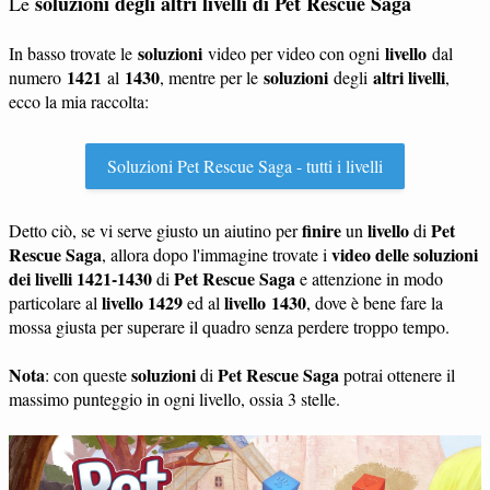
soluzioni degli altri livelli di Pet Rescue Saga
Le
soluzioni
livello
In basso trovate le
video per video con ogni
dal
1421
1430
soluzioni
altri livelli
numero
al
, mentre per le
degli
,
ecco la mia raccolta:
Soluzioni Pet Rescue Saga - tutti i livelli
finire
livello
Pet
Detto ciò, se vi serve giusto un aiutino per
un
di
Rescue Saga
video delle soluzioni
, allora dopo l'immagine trovate i
dei livelli 1421-1430
Pet Rescue Saga
di
e attenzione in modo
livello 1429
livello 1430
particolare al
ed al
, dove è bene fare la
mossa giusta per superare il quadro senza perdere troppo tempo.
Nota
soluzioni
Pet Rescue Saga
: con queste
di
potrai ottenere il
massimo punteggio in ogni livello, ossia 3 stelle.