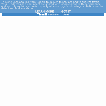
-->
This site uses cookies from Google to deliver its services and to analyze traffic.
Your IP address and user-agent are shared with Google along with performance
and security metrics to ensure quality of service, generate usage statistics, and to
detect and address abuse.
LEARN MORE
GOT IT