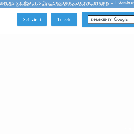
rvices and to analyze traffic. Your IP address and user-agent are shared with Google a
f service, generate usage statistics, and to detect and address abuse.
Soluzioni
Trucchi
EDI