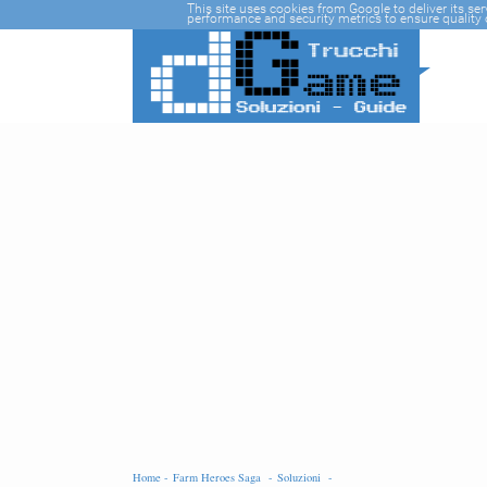
-->
This site uses cookies from Google to deliver its se
performance and security metrics to ensure quality o
Home -
Farm Heroes Saga -
Soluzioni -