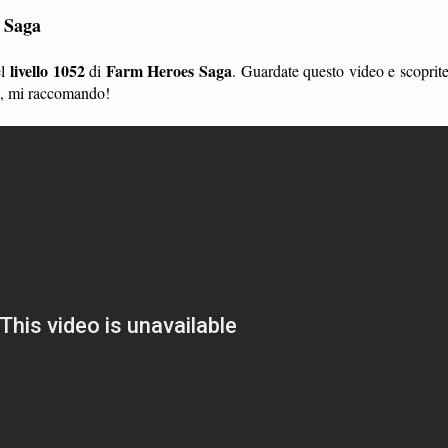
s Saga
livello 1052
Farm Heroes Saga
el
di
. Guardate questo video e scoprit
li, mi raccomando!