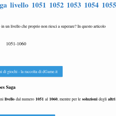
ga livello 1051 1052 1053 1054 105
o in un livello che proprio non riesci a superare? In questo articolo
1051-1060
ni di giochi - la raccolta di dGame.it
roes Saga
livello
1051
1060
soluzioni
altri
gni
dal numero
al
, mentre per le
degli