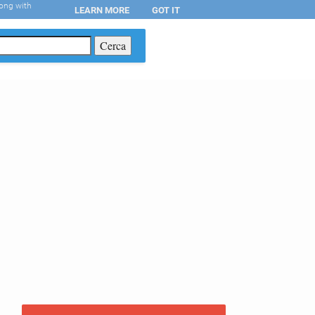
long with
LEARN MORE
GOT IT
T