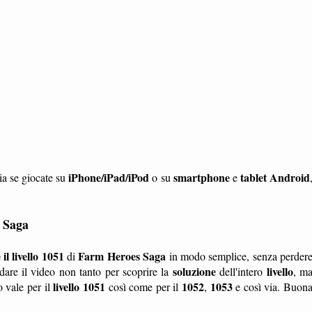
iPhone/iPad/iPod
smartphone
tablet
Android
ia se giocate su
o su
e
s Saga
l livello 1051
Farm Heroes Saga
di
in modo semplice, senza perder
soluzione
livello
are il video non tanto per scoprire la
dell'intero
, m
livello 1051
1052
1053
 vale per il
così come per il
,
e così via. Buon