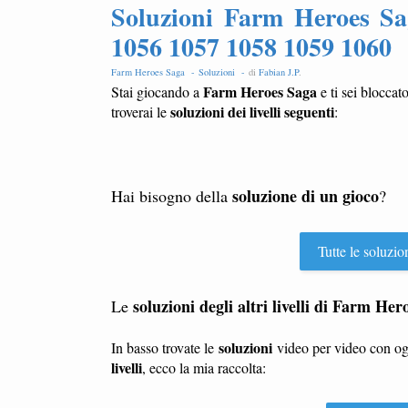
Soluzioni Farm Heroes Sa
1056 1057 1058 1059 1060
Farm Heroes Saga -
Soluzioni -
di
Fabian J.P
.
Farm Heroes Saga
Stai giocando a
e ti sei bloccat
soluzioni dei livelli seguenti
troverai le
:
soluzione di un gioco
Hai bisogno della
?
Tutte le soluzio
soluzioni degli altri livelli di Farm He
Le
soluzioni
In basso trovate le
video per video con o
livelli
, ecco la mia raccolta: