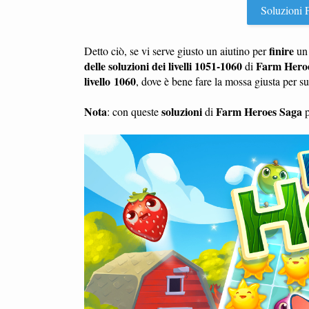
Soluzioni F
finire
Detto ciò, se vi serve giusto un aiutino per
u
delle soluzioni dei livelli 1051-1060
Farm Hero
di
livello 1060
, dove è bene fare la mossa giusta per s
Nota
soluzioni
Farm Heroes Saga
: con queste
di
p