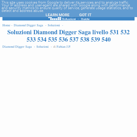
-->
This site uses cookies from Google to deliver its services and to analyze traffic.
Your IP address and user-agent are shared with Google along with performance
and security metrics to ensure quality of service, generate usage statistics, and to
detect and address abuse.
LEARN MORE
GOT IT
EDIT
Home -
Diamond Digger Saga -
Soluzioni -
Soluzioni Diamond Digger Saga livello 531 532
533 534 535 536 537 538 539 540
Diamond Digger Saga -
Soluzioni -
di
Fabian J.P
.