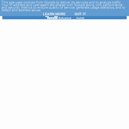
-->
This site uses cookies from Google to deliver its services and to analyze traffic.
Your IP address and user-agent are shared with Google along with performance
and security metrics to ensure quality of service, generate usage statistics, and to
detect and address abuse.
LEARN MORE
GOT IT