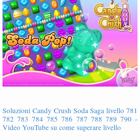
Soluzioni Candy Crush Soda Saga livello 781
782 783 784 785 786 787 788 789 790 -
Video YouTube su come superare livello