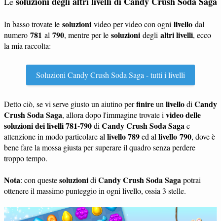
soluzioni degli altri livelli di Candy Crush Soda Saga
Le
soluzioni
livello
In basso trovate le
video per video con ogni
dal
781
790
soluzioni
altri livelli
numero
al
, mentre per le
degli
, ecco
la mia raccolta:
Soluzioni Candy Crush Soda Saga - tutti i livelli
finire
livello
Candy
Detto ciò, se vi serve giusto un aiutino per
un
di
Crush Soda Saga
video delle
, allora dopo l'immagine trovate i
soluzioni dei livelli 781-790
Candy Crush Soda Saga
di
e
livello 789
livello 790
attenzione in modo particolare al
ed al
, dove è
bene fare la mossa giusta per superare il quadro senza perdere
troppo tempo.
Nota
soluzioni
Candy Crush Soda Saga
: con queste
di
potrai
ottenere il massimo punteggio in ogni livello, ossia 3 stelle.