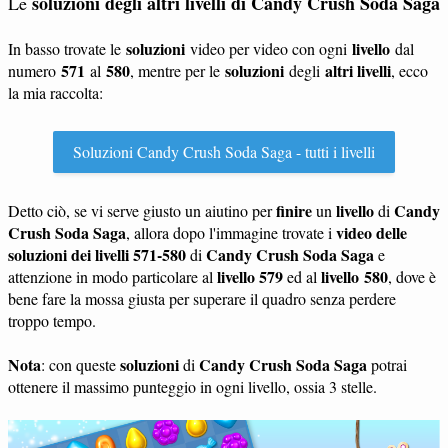
soluzioni degli altri livelli di Candy Crush Soda Saga
Le
soluzioni
livello
In basso trovate le
video per video con ogni
dal
571
580
soluzioni
altri livelli
numero
al
, mentre per le
degli
, ecco
la mia raccolta:
Soluzioni Candy Crush Soda Saga - tutti i livelli
finire
livello
Candy
Detto ciò, se vi serve giusto un aiutino per
un
di
Crush Soda Saga
video delle
, allora dopo l'immagine trovate i
soluzioni dei livelli 571-580
Candy Crush Soda Saga
di
e
livello 579
livello 580
attenzione in modo particolare al
ed al
, dove è
bene fare la mossa giusta per superare il quadro senza perdere
troppo tempo.
Nota
soluzioni
Candy Crush Soda Saga
: con queste
di
potrai
ottenere il massimo punteggio in ogni livello, ossia 3 stelle.