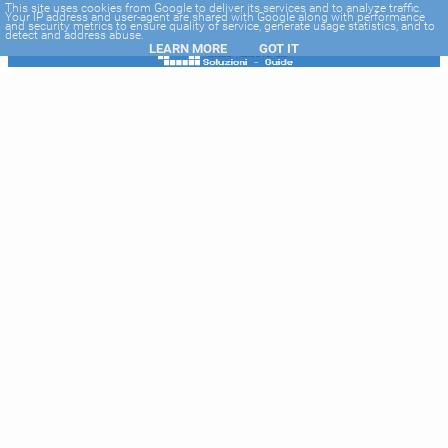
-->
This site uses cookies from Google to deliver its services and to analyze traffic.
Your IP address and user-agent are shared with Google along with performance
and security metrics to ensure quality of service, generate usage statistics, and to
detect and address abuse.
LEARN MORE
GOT IT