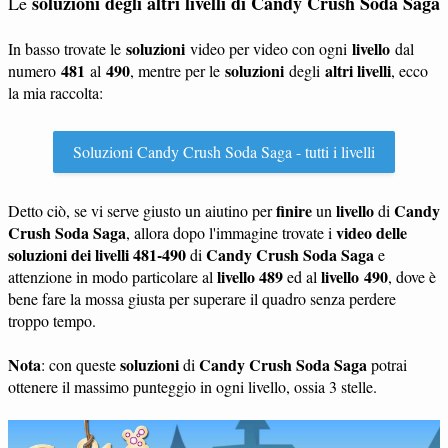
soluzioni degli altri livelli di Candy Crush Soda Saga
Le
soluzioni
livello
In basso trovate le
video per video con ogni
dal
481
490
soluzioni
altri livelli
numero
al
, mentre per le
degli
, ecco
la mia raccolta:
Soluzioni Candy Crush Soda Saga - tutti i livelli
finire
livello
Candy
Detto ciò, se vi serve giusto un aiutino per
un
di
Crush Soda Saga
video delle
, allora dopo l'immagine trovate i
soluzioni dei livelli 481-490
Candy Crush Soda Saga
di
e
livello 489
livello 490
attenzione in modo particolare al
ed al
, dove è
bene fare la mossa giusta per superare il quadro senza perdere
troppo tempo.
Nota
soluzioni
Candy Crush Soda Saga
: con queste
di
potrai
ottenere il massimo punteggio in ogni livello, ossia 3 stelle.