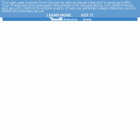
-->
This site uses cookies from Google to deliver its services and to analyze traffic.
Your IP address and user-agent are shared with Google along with performance
and security metrics to ensure quality of service, generate usage statistics, and to
detect and address abuse.
LEARN MORE
GOT IT