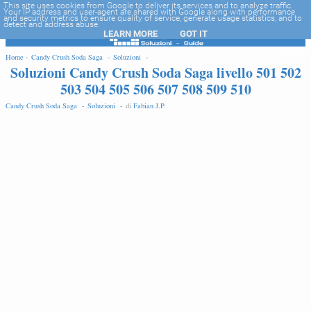
-->
This site uses cookies from Google to deliver its services and to analyze traffic.
Your IP address and user-agent are shared with Google along with performance
and security metrics to ensure quality of service, generate usage statistics, and to
detect and address abuse.
LEARN MORE
GOT IT
EDIT
Home -
Candy Crush Soda Saga -
Soluzioni -
Soluzioni Candy Crush Soda Saga livello 501 502
503 504 505 506 507 508 509 510
Candy Crush Soda Saga -
Soluzioni -
di
Fabian J.P
.