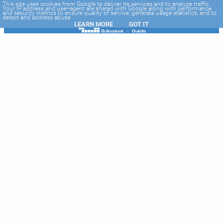
-->
This site uses cookies from Google to deliver its services and to analyze traffic.
Your IP address and user-agent are shared with Google along with performance
and security metrics to ensure quality of service, generate usage statistics, and to
detect and address abuse.
LEARN MORE
GOT IT