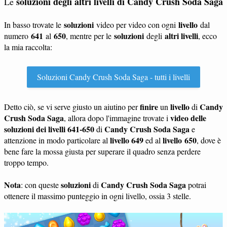
soluzioni degli altri livelli di Candy Crush Soda Saga
Le
soluzioni
livello
In basso trovate le
video per video con ogni
dal
641
650
soluzioni
altri livelli
numero
al
, mentre per le
degli
, ecco
la mia raccolta:
Soluzioni Candy Crush Soda Saga - tutti i livelli
finire
livello
Candy
Detto ciò, se vi serve giusto un aiutino per
un
di
Crush Soda Saga
video delle
, allora dopo l'immagine trovate i
soluzioni dei livelli 641-650
Candy Crush Soda Saga
di
e
livello 649
livello 650
attenzione in modo particolare al
ed al
, dove è
bene fare la mossa giusta per superare il quadro senza perdere
troppo tempo.
Nota
soluzioni
Candy Crush Soda Saga
: con queste
di
potrai
ottenere il massimo punteggio in ogni livello, ossia 3 stelle.