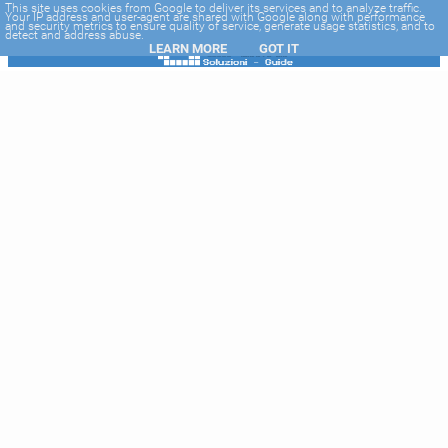
-->
This site uses cookies from Google to deliver its services and to analyze traffic.
Your IP address and user-agent are shared with Google along with performance
and security metrics to ensure quality of service, generate usage statistics, and to
detect and address abuse.
LEARN MORE
GOT IT