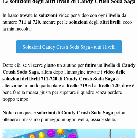
soluzioni degli altri livelli di Candy Crush Soda Saga
Le
soluzioni
livello
In basso trovate le
video per video con ogni
dal
711
720
soluzioni
altri livelli
numero
al
, mentre per le
degli
, ecco
la mia raccolta:
Soluzioni Candy Crush Soda Saga - tutti i livelli
finire
livello
Candy
Detto ciò, se vi serve giusto un aiutino per
un
di
Crush Soda Saga
video delle
, allora dopo l'immagine trovate i
soluzioni dei livelli 711-720
Candy Crush Soda Saga
di
e
livello 719
livello 720
attenzione in modo particolare al
ed al
, dove è
bene fare la mossa giusta per superare il quadro senza perdere
troppo tempo.
Nota
soluzioni
Candy Crush Soda Saga
: con queste
di
potrai
ottenere il massimo punteggio in ogni livello, ossia 3 stelle.