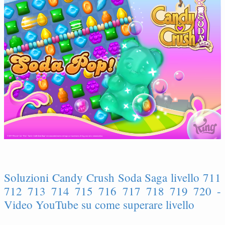
Soluzioni Candy Crush Soda Saga livello 711
712 713 714 715 716 717 718 719 720 -
Video YouTube su come superare livello