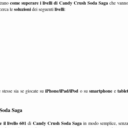
come superare i livelli di Candy Crush Soda Saga
trano
che vann
soluzioni
livelli
cerca le
dei seguenti
:
iPhone/iPad/iPod
smartphone
table
 stesse sia se giocate su
o su
e
 Soda Saga
il livello 601
Candy Crush Soda Saga
di
in modo semplice, senz