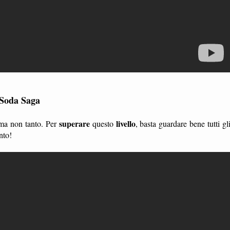
 Soda Saga
superare
livello
 ma non tanto. Per
questo
, basta guardare bene tutti gl
nto!