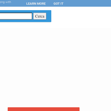
long with
LEARN MORE
GOT IT
T