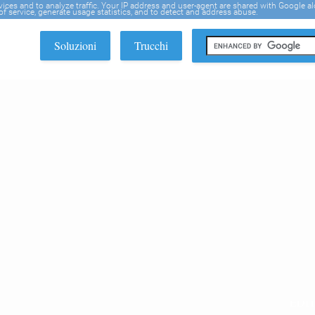
rvices and to analyze traffic. Your IP address and user-agent are shared with Google a
f service, generate usage statistics, and to detect and address abuse.
Soluzioni
Trucchi
EDI