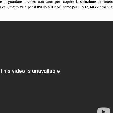
soluzione
 di guardare il video non tanto per scoprire la
dell'inter
livello 601
602
603
ava. Questo vale per il
così come per il
,
e così via