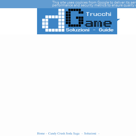
-->
This site uses cookies from Google to deliver its se
performance and security metrics to ensure quality o
Home -
Candy Crush Soda Saga -
Soluzioni -