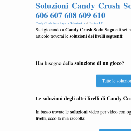
Soluzioni Candy Crush So
606 607 608 609 610
Candy Crush Soda Saga -
Soluzioni -
di
Fabian J.P
.
Candy Crush Soda Saga
Stai giocando a
e ti sei 
soluzioni dei livelli seguenti
articolo troverai le
:
soluzione di un gioco
Hai bisogno della
?
Tutte le soluzio
soluzioni degli altri livelli di Candy 
Le
soluzioni
In basso trovate le
video per video con o
livelli
, ecco la mia raccolta: