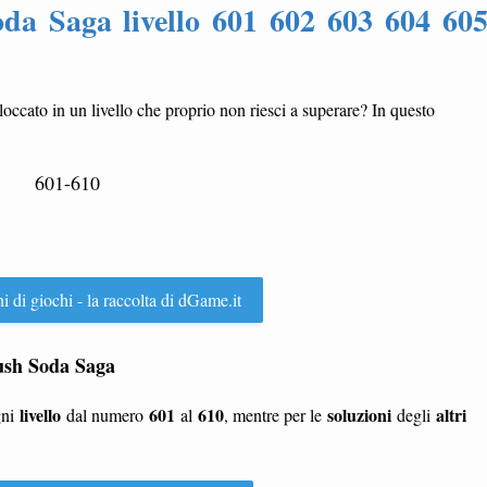
da Saga livello 601 602 603 604 60
bloccato in un livello che proprio non riesci a superare? In questo
601-610
ni di giochi - la raccolta di dGame.it
Crush Soda Saga
livello
601
610
soluzioni
altri
gni
dal numero
al
, mentre per le
degli