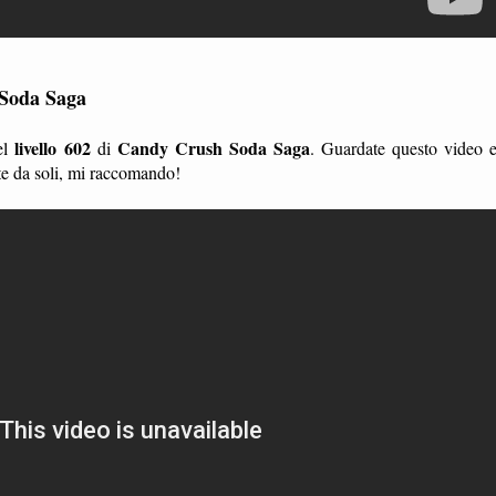
 Soda Saga
livello 602
Candy Crush Soda Saga
el
di
. Guardate questo video 
te da soli, mi raccomando!