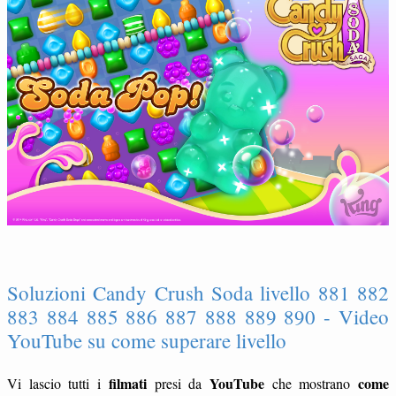
Soluzioni Candy Crush Soda livello 881 882
883 884 885 886 887 888 889 890 - Video
YouTube su come superare livello
filmati
YouTube
come
Vi lascio tutti i
presi da
che mostrano