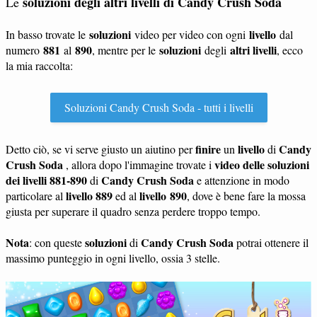
soluzioni degli altri livelli di Candy Crush Soda
Le
soluzioni
livello
In basso trovate le
video per video con ogni
dal
881
890
soluzioni
altri livelli
numero
al
, mentre per le
degli
, ecco
la mia raccolta:
Soluzioni Candy Crush Soda - tutti i livelli
finire
livello
Candy
Detto ciò, se vi serve giusto un aiutino per
un
di
Crush Soda
video delle soluzioni
, allora dopo l'immagine trovate i
dei livelli 881-890
Candy Crush Soda
di
e attenzione in modo
livello 889
livello 890
particolare al
ed al
, dove è bene fare la mossa
giusta per superare il quadro senza perdere troppo tempo.
Nota
soluzioni
Candy Crush Soda
: con queste
di
potrai ottenere il
massimo punteggio in ogni livello, ossia 3 stelle.