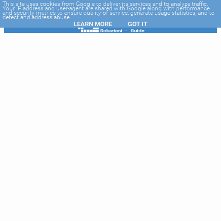
-->
This site uses cookies from Google to deliver its services and to analyze traffic.
Your IP address and user-agent are shared with Google along with performance
and security metrics to ensure quality of service, generate usage statistics, and to
detect and address abuse.
LEARN MORE
GOT IT