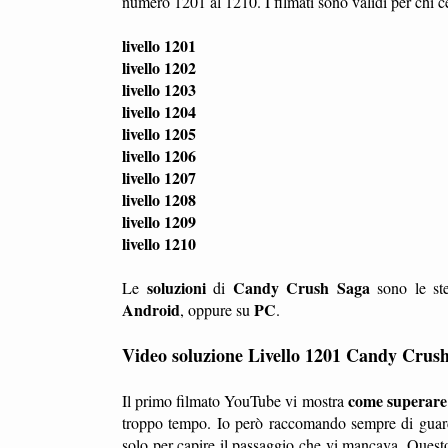
numero 1201 al 1210. I filmati sono validi per chi c
livello 1201
livello 1202
livello 1203
livello 1204
livello 1205
livello 1206
livello 1207
livello 1208
livello 1209
livello 1210
soluzioni
Candy Crush Saga
Le
di
sono le ste
Android
PC
, oppure su
.
Video soluzione Livello 1201 Candy Crus
come superare i
Il primo filmato YouTube vi mostra
troppo tempo. Io però raccomando sempre di guard
solo per capire il passaggio che vi mancava. Questo