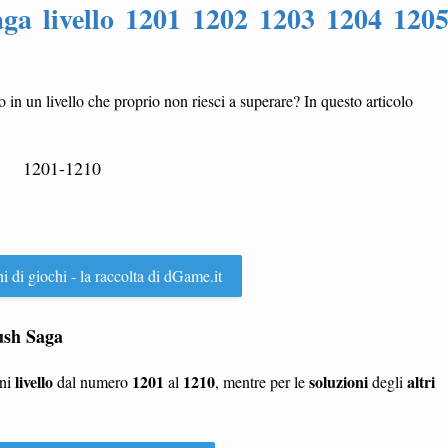
ga livello 1201 1202 1203 1204 120
to in un livello che proprio non riesci a superare? In questo articolo
1201-1210
ni di giochi - la raccolta di dGame.it
rush Saga
livello
1201
1210
soluzioni
altri
gni
dal numero
al
, mentre per le
degli