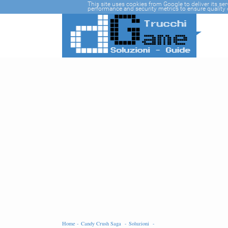
-->
This site uses cookies from Google to deliver its se
performance and security metrics to ensure quality o
Home -
Candy Crush Saga -
Soluzioni -