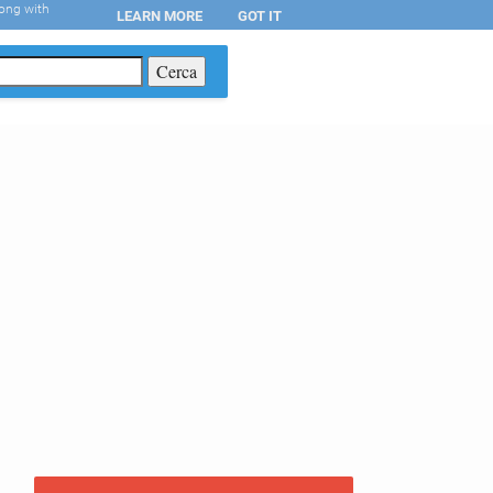
long with
LEARN MORE
GOT IT
T