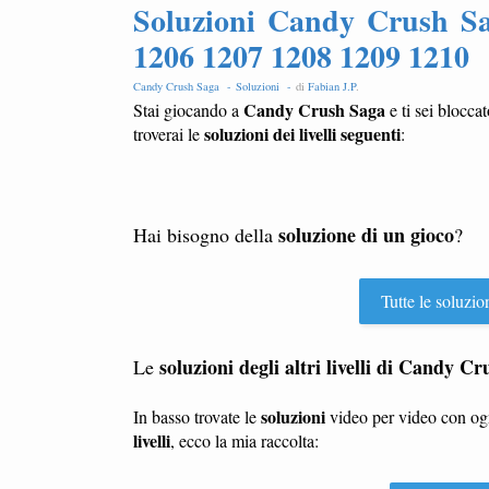
Soluzioni Candy Crush Sa
1206 1207 1208 1209 1210
Candy Crush Saga -
Soluzioni -
di
Fabian J.P
.
Candy Crush Saga
Stai giocando a
e ti sei blocca
soluzioni dei livelli seguenti
troverai le
:
soluzione di un gioco
Hai bisogno della
?
Tutte le soluzio
soluzioni degli altri livelli di Candy C
Le
soluzioni
In basso trovate le
video per video con o
livelli
, ecco la mia raccolta: