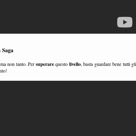
h Saga
superare
livello
, ma non tanto. Per
questo
, basta guardare bene tutti gl
nto!