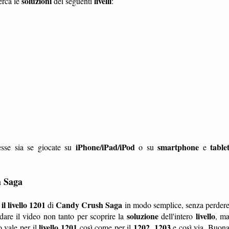
soluzioni
livelli
erca le
dei seguenti
:
iPhone/iPad/iPod
smartphone
table
sse sia se giocate su
o su
e
h Saga
l livello 1201
Candy Crush Saga
di
in modo semplice, senza perder
soluzione
livello
are il video non tanto per scoprire la
dell'intero
, m
livello 1201
1202
1203
 vale per il
così come per il
,
e così via. Buon