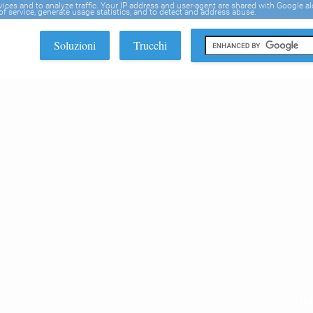
rvices and to analyze traffic. Your IP address and user-agent are shared with Google a
f service, generate usage statistics, and to detect and address abuse.
Soluzioni
Trucchi
EDI