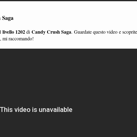
h Saga
livello 1202
Candy Crush Saga
l
di
. Guardate questo video e scoprit
li, mi raccomando!