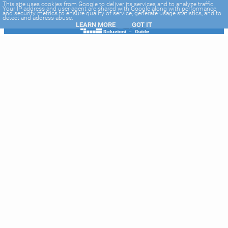
-->
This site uses cookies from Google to deliver its services and to analyze traffic.
Your IP address and user-agent are shared with Google along with performance
and security metrics to ensure quality of service, generate usage statistics, and to
detect and address abuse.
LEARN MORE
GOT IT