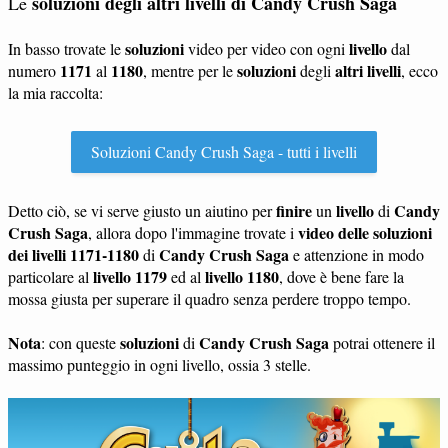
soluzioni degli altri livelli di Candy Crush Saga
Le
soluzioni
livello
In basso trovate le
video per video con ogni
dal
1171
1180
soluzioni
altri livelli
numero
al
, mentre per le
degli
, ecco
la mia raccolta:
Soluzioni Candy Crush Saga - tutti i livelli
finire
livello
Candy
Detto ciò, se vi serve giusto un aiutino per
un
di
Crush Saga
video delle soluzioni
, allora dopo l'immagine trovate i
dei livelli 1171-1180
Candy Crush Saga
di
e attenzione in modo
livello 1179
livello 1180
particolare al
ed al
, dove è bene fare la
mossa giusta per superare il quadro senza perdere troppo tempo.
Nota
soluzioni
Candy Crush Saga
: con queste
di
potrai ottenere il
massimo punteggio in ogni livello, ossia 3 stelle.