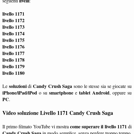
livelli
seguenti
:
livello 1171
livello 1172
livello 1173
livello 1174
livello 1175
livello 1176
livello 1177
livello 1178
livello 1179
livello 1180
soluzioni
Candy Crush Saga
Le
di
sono le stesse sia se giocate su
iPhone/iPad/iPod
smartphone
tablet
Android
o su
e
, oppure su
PC
.
Video soluzione Livello 1171 Candy Crush Saga
come superare il livello 1171
Il primo filmato YouTube vi mostra
di
Candy Crush Saga
in modo semplice, senza perdere troppo tempo.