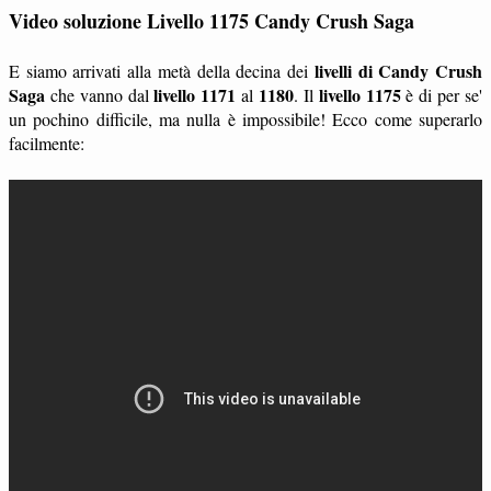
Video soluzione Livello 1175 Candy Crush Saga
livelli di Candy Crush
E siamo arrivati alla metà della decina dei
Saga
livello 1171
1180
livello 1175
che vanno dal
al
. Il
è di per se'
un pochino difficile, ma nulla è impossibile! Ecco come superarlo
facilmente: