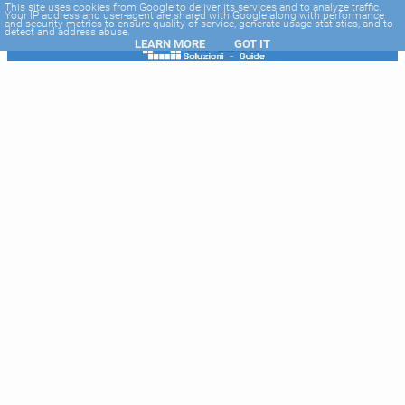
-->
This site uses cookies from Google to deliver its services and to analyze traffic.
Your IP address and user-agent are shared with Google along with performance
and security metrics to ensure quality of service, generate usage statistics, and to
detect and address abuse.
LEARN MORE
GOT IT