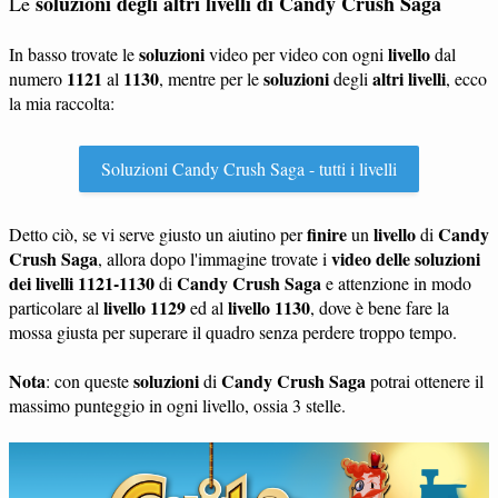
soluzioni degli altri livelli di Candy Crush Saga
Le
soluzioni
livello
In basso trovate le
video per video con ogni
dal
1121
1130
soluzioni
altri livelli
numero
al
, mentre per le
degli
, ecco
la mia raccolta:
Soluzioni Candy Crush Saga - tutti i livelli
finire
livello
Candy
Detto ciò, se vi serve giusto un aiutino per
un
di
Crush Saga
video delle soluzioni
, allora dopo l'immagine trovate i
dei livelli 1121-1130
Candy Crush Saga
di
e attenzione in modo
livello 1129
livello 1130
particolare al
ed al
, dove è bene fare la
mossa giusta per superare il quadro senza perdere troppo tempo.
Nota
soluzioni
Candy Crush Saga
: con queste
di
potrai ottenere il
massimo punteggio in ogni livello, ossia 3 stelle.