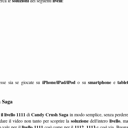
soluzioni
livelli
erca le
dei seguenti
:
iPhone/iPad/iPod
smartphone
table
sse sia se giocate su
o su
e
h Saga
l livello 1111
Candy Crush Saga
di
in modo semplice, senza perder
soluzione
livello
are il video non tanto per scoprire la
dell'intero
, m
livello 1111
1112
1113
 vale per il
così come per il
,
e così via. Buon