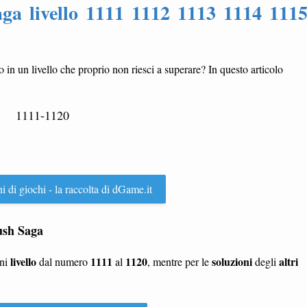
ga livello 1111 1112 1113 1114 111
to in un livello che proprio non riesci a superare? In questo articolo
1111-1120
ni di giochi - la raccolta di dGame.it
rush Saga
livello
1111
1120
soluzioni
altri
gni
dal numero
al
, mentre per le
degli