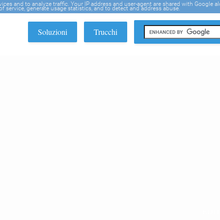
rvices and to analyze traffic. Your IP address and user-agent are shared with Google a
f service, generate usage statistics, and to detect and address abuse.
Soluzioni
Trucchi
EDI