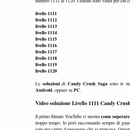
numero 1111 al 1120. I filmati sono validi per chi c
livello 1111
livello 1112
livello 1113
livello 1114
livello 1115
livello 1116
livello 1117
livello 1118
livello 1119
livello 1120
soluzioni
Candy Crush Saga
Le
di
sono le ste
Android
PC
, oppure su
.
Video soluzione Livello 1111 Candy Crus
come superare i
Il primo filmato YouTube vi mostra
troppo tempo. Io però raccomando sempre di guard
solo per capire il passaggio che vi mancava. Questo