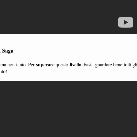
h Saga
superare
livello
, ma non tanto. Per
questo
, basta guardare bene tutti gl
nto!