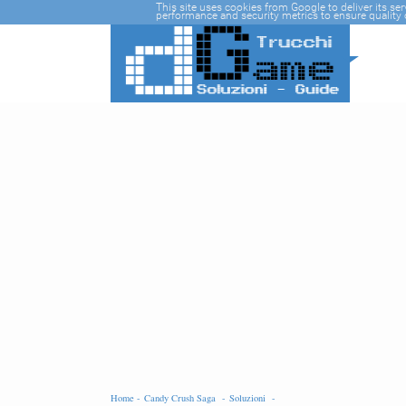
-->
This site uses cookies from Google to deliver its se
performance and security metrics to ensure quality o
Home -
Candy Crush Saga -
Soluzioni -