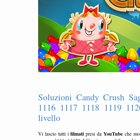
Soluzioni Candy Crush Sa
1116 1117 1118 1119 112
livello
filmati
YouTube
Vi lascio tutti i
presi da
che mo