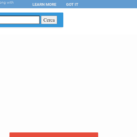
long with
LEARN MORE
GOT IT
T