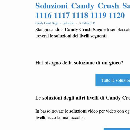
Soluzioni Candy Crush Sa
1116 1117 1118 1119 1120
Candy Crush Saga -
Soluzioni -
di
Fabian J.P
.
Candy Crush Saga
Stai giocando a
e ti sei blocca
soluzioni dei livelli seguenti
troverai le
:
soluzione di un gioco
Hai bisogno della
?
Tutte le soluzio
soluzioni degli altri livelli di Candy C
Le
soluzioni
In basso trovate le
video per video con o
livelli
, ecco la mia raccolta: