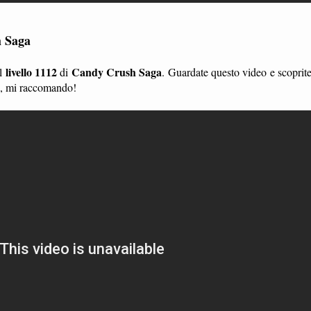
h Saga
livello 1112
Candy Crush Saga
l
di
. Guardate questo video e scoprit
li, mi raccomando!