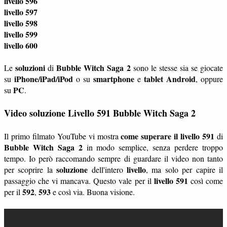
livello 596
livello 597
livello 598
livello 599
livello 600
soluzioni
Bubble Witch Saga 2
Le
di
sono le stesse sia se giocate
iPhone/iPad/iPod
smartphone
tablet
Android
su
o su
e
, oppure
PC
su
.
Video soluzione Livello 591 Bubble Witch Saga 2
come superare il livello 591
Il primo filmato YouTube vi mostra
di
Bubble Witch Saga 2
in modo semplice, senza perdere troppo
tempo. Io però raccomando sempre di guardare il video non tanto
soluzione
livello
per scoprire la
dell'intero
, ma solo per capire il
livello 591
passaggio che vi mancava. Questo vale per il
così come
592
593
per il
,
e così via. Buona visione.