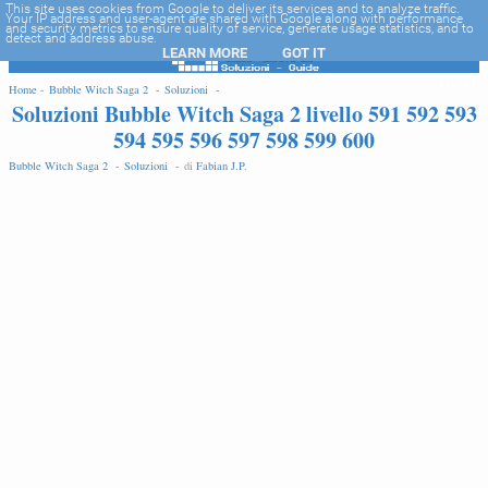
-->
This site uses cookies from Google to deliver its services and to analyze traffic.
Your IP address and user-agent are shared with Google along with performance
and security metrics to ensure quality of service, generate usage statistics, and to
detect and address abuse.
LEARN MORE
GOT IT
EDIT
Home -
Bubble Witch Saga 2 -
Soluzioni -
Soluzioni Bubble Witch Saga 2 livello 591 592 593
594 595 596 597 598 599 600
Bubble Witch Saga 2 -
Soluzioni -
di
Fabian J.P
.