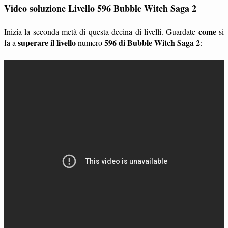
Video soluzione Livello 596 Bubble Witch Saga 2
come
Inizia la seconda metà di questa decina di livelli. Guardate
si
superare il livello
596 di Bubble Witch Saga 2
fa a
numero
: