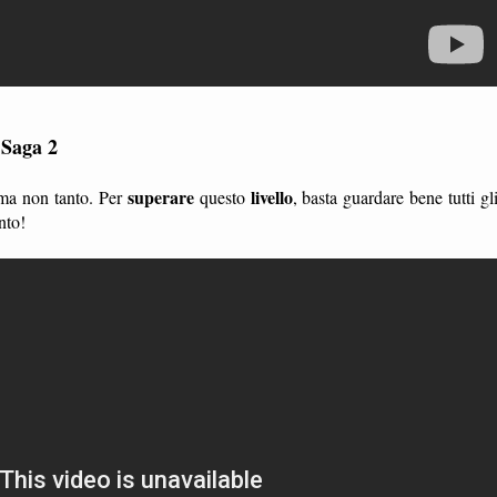
 Saga 2
superare
livello
 ma non tanto. Per
questo
, basta guardare bene tutti gl
nto!