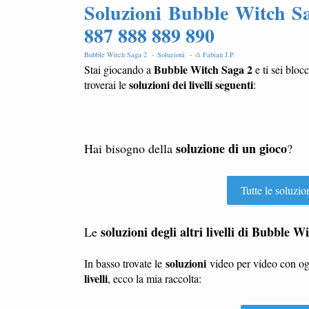
Soluzioni Bubble Witch Sa
887 888 889 890
Bubble Witch Saga 2 -
Soluzioni -
di
Fabian J.P
.
Bubble Witch Saga 2
Stai giocando a
e ti sei bloc
soluzioni dei livelli seguenti
troverai le
:
soluzione di un gioco
Hai bisogno della
?
Tutte le soluzio
soluzioni degli altri livelli di Bubble W
Le
soluzioni
In basso trovate le
video per video con o
livelli
, ecco la mia raccolta: