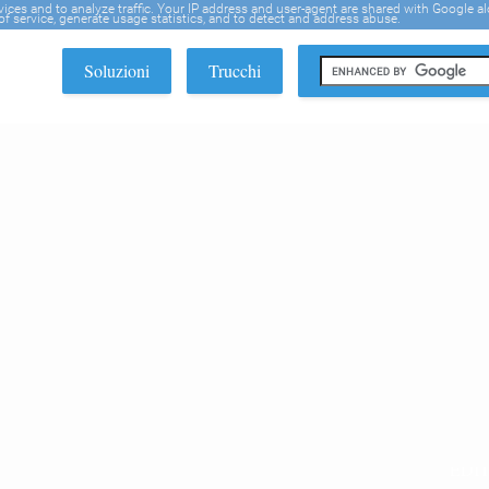
rvices and to analyze traffic. Your IP address and user-agent are shared with Google a
f service, generate usage statistics, and to detect and address abuse.
Soluzioni
Trucchi
EDI