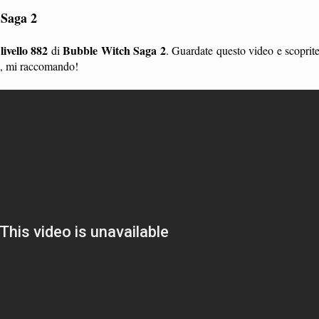
 Saga 2
livello 882
Bubble Witch Saga 2
l
di
. Guardate questo video e scoprit
li, mi raccomando!