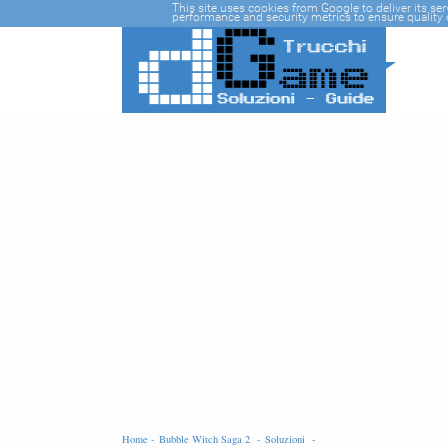
-->
This site uses cookies from Google to deliver its se
performance and security metrics to ensure quality o
Home -
Bubble Witch Saga 2 -
Soluzioni -