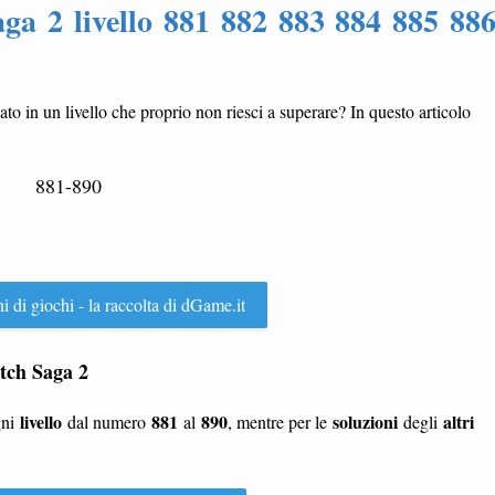
ga 2 livello 881 882 883 884 885 88
cato in un livello che proprio non riesci a superare? In questo articolo
881-890
ni di giochi - la raccolta di dGame.it
itch Saga 2
livello
881
890
soluzioni
altri
gni
dal numero
al
, mentre per le
degli