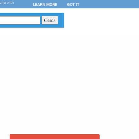
long with
LEARN MORE
GOT IT
T