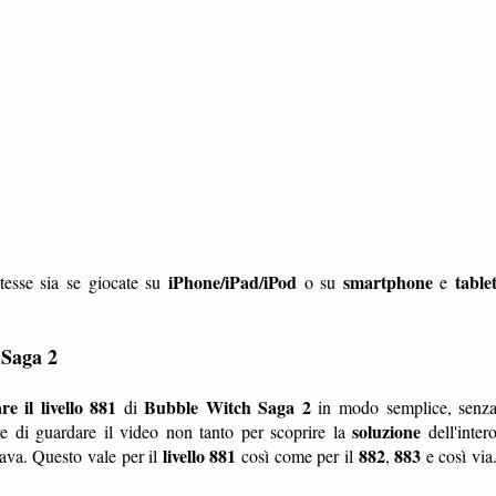
iPhone/iPad/iPod
smartphone
table
tesse sia se giocate su
o su
e
 Saga 2
e il livello 881
Bubble Witch Saga 2
di
in modo semplice, senz
soluzione
 di guardare il video non tanto per scoprire la
dell'inter
livello 881
882
883
ava. Questo vale per il
così come per il
,
e così via