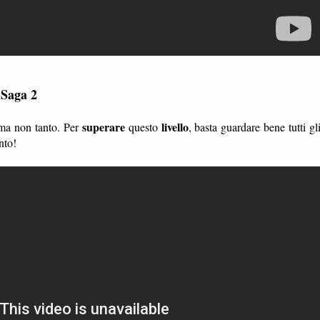
 Saga 2
superare
livello
 ma non tanto. Per
questo
, basta guardare bene tutti gl
nto!