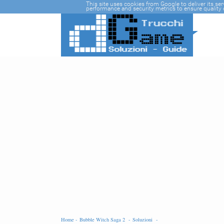
-->
This site uses cookies from Google to deliver its se
performance and security metrics to ensure quality o
Home -
Bubble Witch Saga 2 -
Soluzioni -