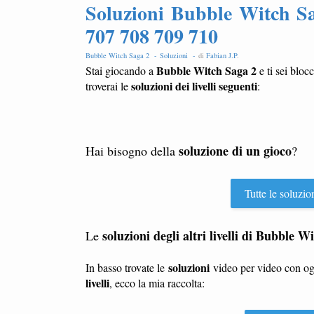
Soluzioni Bubble Witch Sa
707 708 709 710
Bubble Witch Saga 2 -
Soluzioni -
di
Fabian J.P
.
Bubble Witch Saga 2
Stai giocando a
e ti sei bloc
soluzioni dei livelli seguenti
troverai le
:
soluzione di un gioco
Hai bisogno della
?
Tutte le soluzio
soluzioni degli altri livelli di Bubble W
Le
soluzioni
In basso trovate le
video per video con o
livelli
, ecco la mia raccolta: