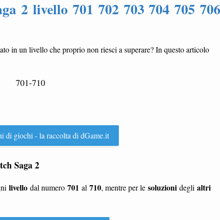
ga 2 livello 701 702 703 704 705 70
cato in un livello che proprio non riesci a superare? In questo articolo
701-710
ni di giochi - la raccolta di dGame.it
itch Saga 2
livello
701
710
soluzioni
altri
gni
dal numero
al
, mentre per le
degli