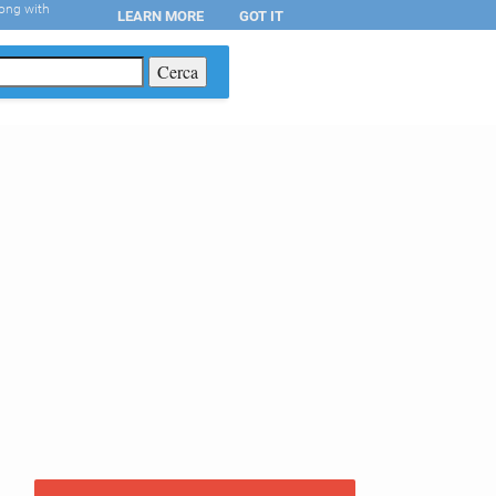
long with
LEARN MORE
GOT IT
T