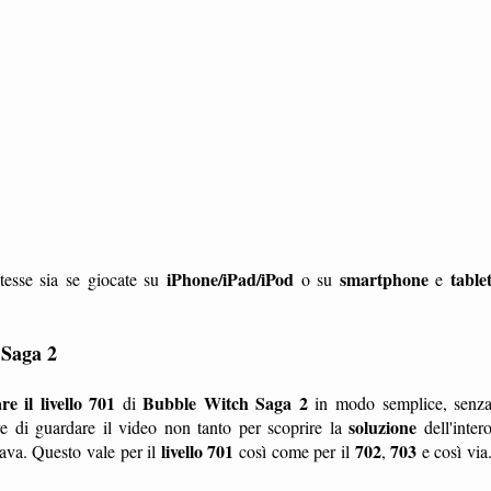
iPhone/iPad/iPod
smartphone
table
tesse sia se giocate su
o su
e
 Saga 2
e il livello 701
Bubble Witch Saga 2
di
in modo semplice, senz
soluzione
 di guardare il video non tanto per scoprire la
dell'inter
livello 701
702
703
ava. Questo vale per il
così come per il
,
e così via