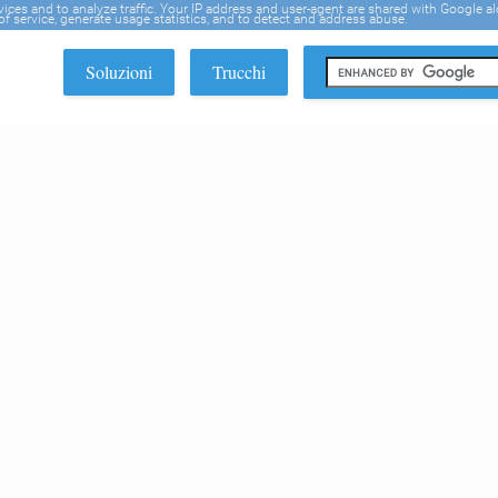
rvices and to analyze traffic. Your IP address and user-agent are shared with Google a
f service, generate usage statistics, and to detect and address abuse.
Soluzioni
Trucchi
EDI