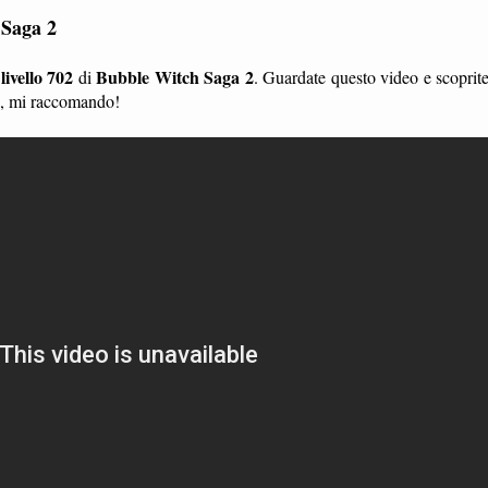
 Saga 2
livello 702
Bubble Witch Saga 2
l
di
. Guardate questo video e scoprit
li, mi raccomando!