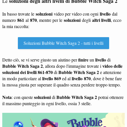
soluzioni degli altri livelli di Bubble Witch Saga 2
Le
soluzioni
livello
In basso trovate le
video per video con ogni
dal
861
870
soluzioni
altri livelli
numero
al
, mentre per le
degli
, ecco
la mia raccolta:
Soluzioni Bubble Witch Saga 2 - tutti i livelli
finire
livello
Detto ciò, se vi serve giusto un aiutino per
un
di
Bubble Witch Saga 2
video delle
, allora dopo l'immagine trovate i
soluzioni dei livelli 861-870
Bubble Witch Saga 2
di
e attenzione
livello 869
livello 870
in modo particolare al
ed al
, dove è bene fare
la mossa giusta per superare il quadro senza perdere troppo tempo.
Nota
soluzioni
Bubble Witch Saga 2
: con queste
di
potrai ottenere
il massimo punteggio in ogni livello, ossia 3 stelle.