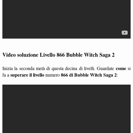
Video soluzione Livello 866 Bubble Witch Saga 2
come
Inizia la seconda metà di questa decina di livelli. Guardate
si
superare il livello
866 di Bubble Witch Saga 2
fa a
numero
: