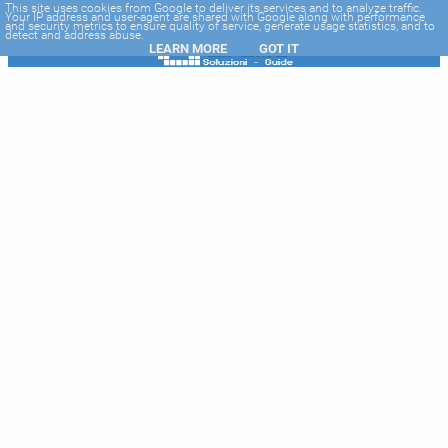
-->
This site uses cookies from Google to deliver its services and to analyze traffic.
Your IP address and user-agent are shared with Google along with performance
and security metrics to ensure quality of service, generate usage statistics, and to
detect and address abuse.
LEARN MORE
GOT IT