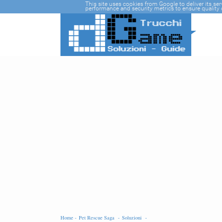
-->
This site uses cookies from Google to deliver its se
performance and security metrics to ensure quality o
Home -
Pet Rescue Saga -
Soluzioni -