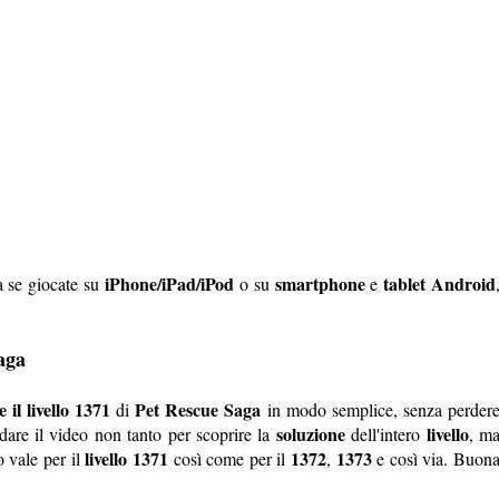
iPhone/iPad/iPod
smartphone
tablet
Android
a se giocate su
o su
e
aga
il livello 1371
Pet Rescue Saga
di
in modo semplice, senza perder
soluzione
livello
are il video non tanto per scoprire la
dell'intero
, m
livello 1371
1372
1373
 vale per il
così come per il
,
e così via. Buon