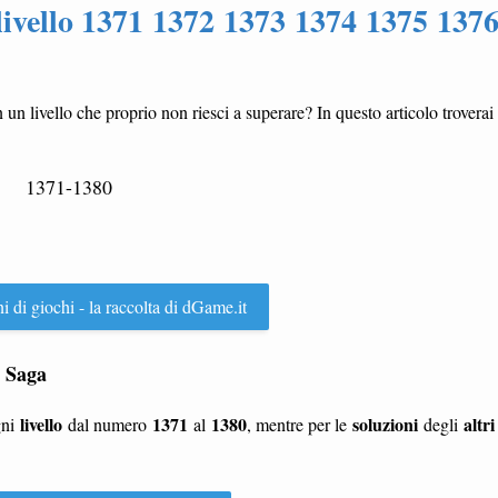
livello 1371 1372 1373 1374 1375 137
n un livello che proprio non riesci a superare? In questo articolo troverai
1371-1380
ni di giochi - la raccolta di dGame.it
e Saga
livello
1371
1380
soluzioni
altri
gni
dal numero
al
, mentre per le
degli