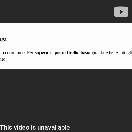
aga
superare
livello
, ma non tanto. Per
questo
, basta guardare bene tutti gl
nto!