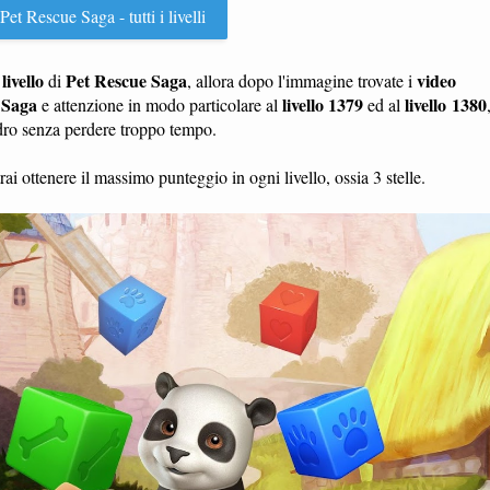
et Rescue Saga - tutti i livelli
livello
Pet Rescue Saga
video
n
di
, allora dopo l'immagine trovate i
 Saga
livello 1379
livello 1380
e attenzione in modo particolare al
ed al
adro senza perdere troppo tempo.
ai ottenere il massimo punteggio in ogni livello, ossia 3 stelle.