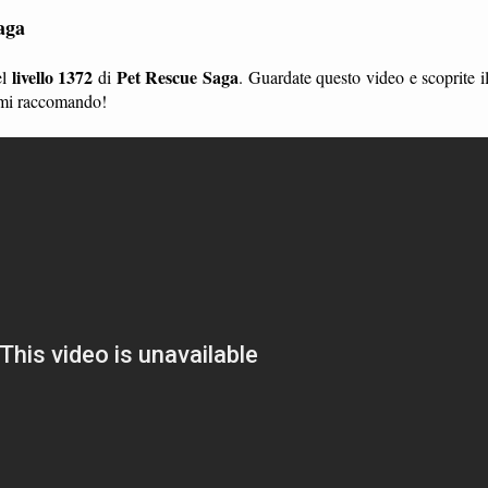
aga
livello 1372
Pet Rescue Saga
el
di
. Guardate questo video e scoprite i
, mi raccomando!