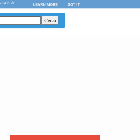
long with
LEARN MORE
GOT IT
T