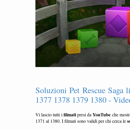
Soluzioni Pet Rescue Saga 
1377 1378 1379 1380 - Video
filmati
YouTube
Vi lascio tutti i
presi da
che most
s
1371 al 1380. I filmati sono validi per chi cerca le