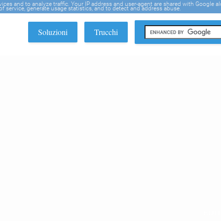
rvices and to analyze traffic. Your IP address and user-agent are shared with Google a
f service, generate usage statistics, and to detect and address abuse.
Soluzioni
Trucchi
EDI