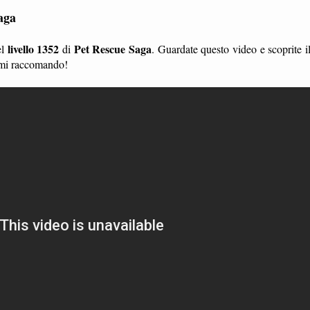
aga
livello 1352
Pet Rescue Saga
el
di
. Guardate questo video e scoprite i
, mi raccomando!