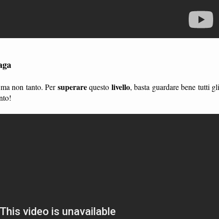
aga
superare
livello
, ma non tanto. Per
questo
, basta guardare bene tutti gl
nto!