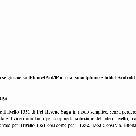
iPhone/iPad/iPod
smartphone
tablet
Android
a se giocate su
o su
e
aga
il livello 1351
Pet Rescue Saga
di
in modo semplice, senza perder
soluzione
livello
are il video non tanto per scoprire la
dell'intero
, m
livello 1351
1352
1353
 vale per il
così come per il
,
e così via. Buon