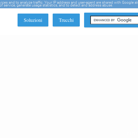
rvices and to analyze traffic. Your IP address and user-agent are shared with Google a
f service, generate usage statistics, and to detect and address abuse.
Soluzioni
Trucchi
EDI