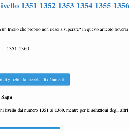
livello 1351 1352 1353 1354 1355 135
n un livello che proprio non riesci a superare? In questo articolo troverai
1351-1360
ni di giochi - la raccolta di dGame.it
e Saga
livello
1351
1360
soluzioni
altri
gni
dal numero
al
, mentre per le
degli