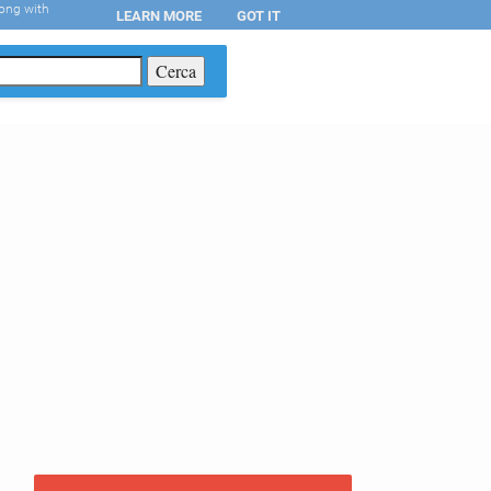
long with
LEARN MORE
GOT IT
T