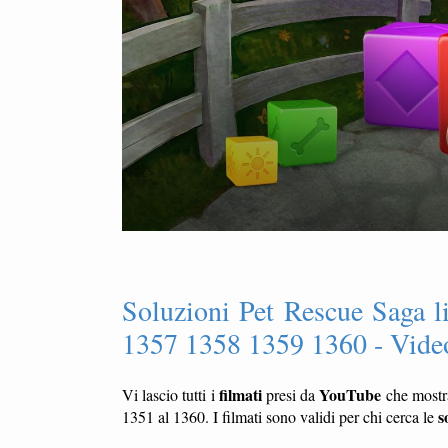
Soluzioni Pet Rescue Saga 
1357 1358 1359 1360 - Video
filmati
YouTube
Vi lascio tutti i
presi da
che most
s
1351 al 1360. I filmati sono validi per chi cerca le