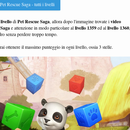
et Rescue Saga - tutti i livelli
livello
Pet Rescue Saga
video
n
di
, allora dopo l'immagine trovate i
 Saga
livello 1359
livello 1360
e attenzione in modo particolare al
ed al
adro senza perdere troppo tempo.
ai ottenere il massimo punteggio in ogni livello, ossia 3 stelle.