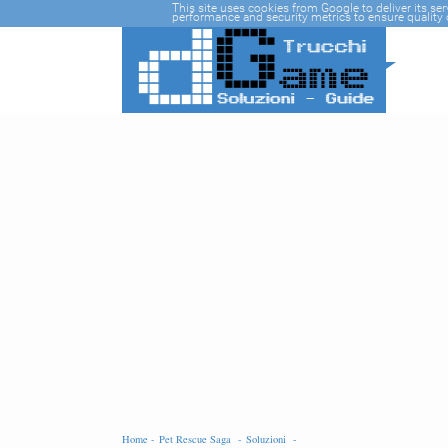
-->
This site uses cookies from Google to deliver its se
performance and security metrics to ensure quality o
Home -
Pet Rescue Saga -
Soluzioni -