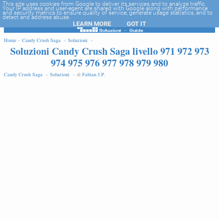
-->
This site uses cookies from Google to deliver its services and to analyze traffic.
Your IP address and user-agent are shared with Google along with performance
and security metrics to ensure quality of service, generate usage statistics, and to
detect and address abuse.
LEARN MORE
GOT IT
EDIT
Home -
Candy Crush Saga -
Soluzioni -
Soluzioni Candy Crush Saga livello 971 972 973
974 975 976 977 978 979 980
Candy Crush Saga -
Soluzioni -
di
Fabian J.P
.