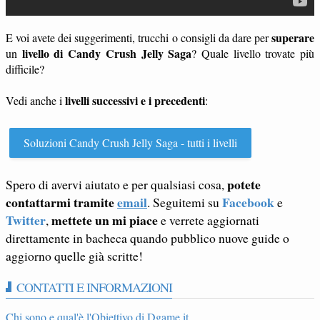
superare
E voi avete dei suggerimenti, trucchi o consigli da dare per
livello di Candy Crush Jelly Saga
un
? Quale livello trovate più
difficile?
livelli successivi e i precedenti
Vedi anche i
:
Soluzioni Candy Crush Jelly Saga - tutti i livelli
potete
Spero di avervi aiutato e per qualsiasi cosa,
contattarmi tramite
email
Facebook
. Seguitemi su
e
Twitter
mettete un mi piace
,
e verrete aggiornati
direttamente in bacheca quando pubblico nuove guide o
aggiorno quelle già scritte!
CONTATTI E INFORMAZIONI
Chi sono e qual'è l'Obiettivo di Dgame.it