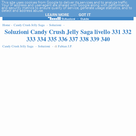
-->
This site uses cookies from Google to deliver its services and to analyze traffic.
Your IP address and user-agent are shared with Google along with performance
and security metrics to ensure quality of service, generate usage statistics, and to
detect and address abuse.
LEARN MORE
GOT IT
EDIT
Home -
Candy Crush Jelly Saga -
Soluzioni -
Soluzioni Candy Crush Jelly Saga livello 331 332
333 334 335 336 337 338 339 340
Candy Crush Jelly Saga -
Soluzioni -
di
Fabian J.P
.