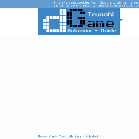
-->
This site uses cookies from Google to deliver its se
performance and security metrics to ensure quality o
Home -
Candy Crush Jelly Saga -
Soluzioni -