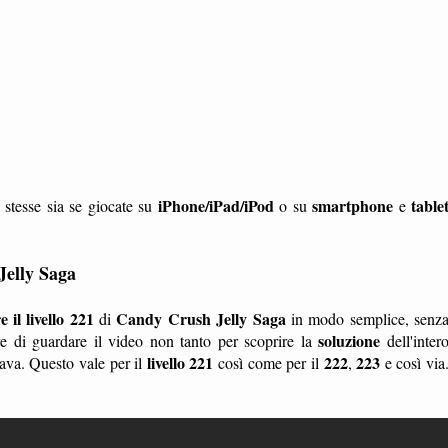
iPhone/iPad/iPod
smartphone
table
 stesse sia se giocate su
o su
e
Jelly Saga
 il livello 221
Candy Crush Jelly Saga
di
in modo semplice, senz
soluzione
 di guardare il video non tanto per scoprire la
dell'inter
livello 221
222
223
ava. Questo vale per il
così come per il
,
e così via