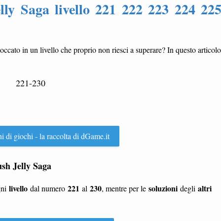
ly Saga livello 221 222 223 224 22
loccato in un livello che proprio non riesci a superare? In questo articolo
221-230
ni di giochi - la raccolta di dGame.it
rush Jelly Saga
livello
221
230
soluzioni
altri
gni
dal numero
al
, mentre per le
degli