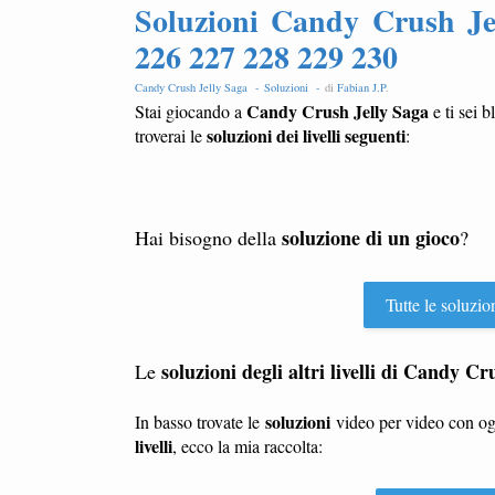
Soluzioni Candy Crush Jel
226 227 228 229 230
Candy Crush Jelly Saga -
Soluzioni -
di
Fabian J.P
.
Candy Crush Jelly Saga
Stai giocando a
e ti sei b
soluzioni dei livelli seguenti
troverai le
:
soluzione di un gioco
Hai bisogno della
?
Tutte le soluzio
soluzioni degli altri livelli di Candy C
Le
soluzioni
In basso trovate le
video per video con o
livelli
, ecco la mia raccolta: