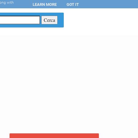
long with
LEARN MORE
GOT IT
T