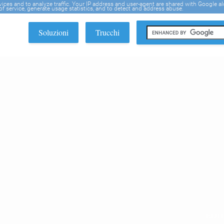
rvices and to analyze traffic. Your IP address and user-agent are shared with Google a
f service, generate usage statistics, and to detect and address abuse.
Soluzioni
Trucchi
EDI