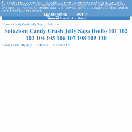
-->
This site uses cookies from Google to deliver its services and to analyze traffic.
Your IP address and user-agent are shared with Google along with performance
and security metrics to ensure quality of service, generate usage statistics, and to
detect and address abuse.
LEARN MORE
GOT IT
EDIT
Home -
Candy Crush Jelly Saga -
Soluzioni -
Soluzioni Candy Crush Jelly Saga livello 101 102
103 104 105 106 107 108 109 110
Candy Crush Jelly Saga -
Soluzioni -
di
Fabian J.P
.