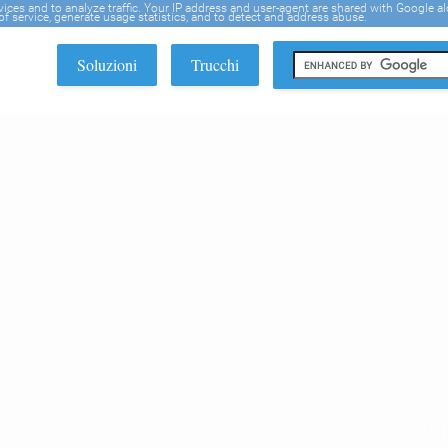
rvices and to analyze traffic. Your IP address and user-agent are shared with Google a
f service, generate usage statistics, and to detect and address abuse.
Soluzioni
Trucchi
EDI