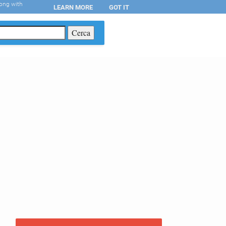
long with
LEARN MORE
GOT IT
T