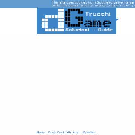
-->
This site uses cookies from Google to deliver its se
performance and security metrics to ensure quality o
Home -
Candy Crush Jelly Saga -
Soluzioni -