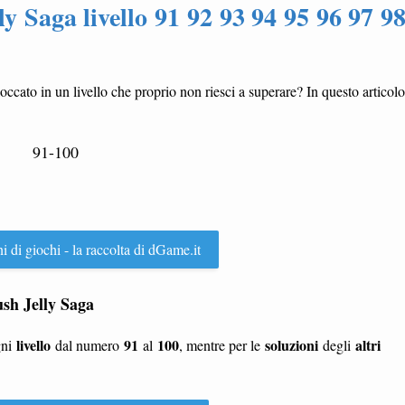
y Saga livello 91 92 93 94 95 96 97 9
loccato in un livello che proprio non riesci a superare? In questo articolo
91-100
ni di giochi - la raccolta di dGame.it
rush Jelly Saga
livello
91
100
soluzioni
altri
gni
dal numero
al
, mentre per le
degli