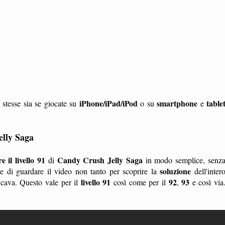
iPhone/iPad/iPod
smartphone
table
 stesse sia se giocate su
o su
e
elly Saga
 il livello 91
Candy Crush Jelly Saga
di
in modo semplice, senz
soluzione
 di guardare il video non tanto per scoprire la
dell'inter
livello 91
92
93
ncava. Questo vale per il
così come per il
,
e così via