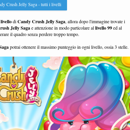
y Crush Jelly Saga - tutti i livelli
livello
Candy Crush Jelly Saga
n
di
, allora dopo l'immagine trovate i
ush Jelly Saga
livello 99
e attenzione in modo particolare al
ed al
perare il quadro senza perdere troppo tempo.
Saga
potrai ottenere il massimo punteggio in ogni livello, ossia 3 stelle.