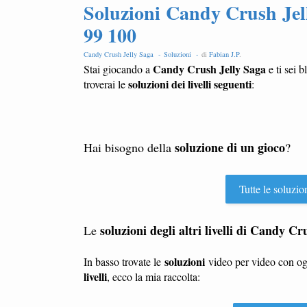
Soluzioni Candy Crush Jell
99 100
Candy Crush Jelly Saga -
Soluzioni -
di
Fabian J.P
.
Candy Crush Jelly Saga
Stai giocando a
e ti sei b
soluzioni dei livelli seguenti
troverai le
:
soluzione di un gioco
Hai bisogno della
?
Tutte le soluzio
soluzioni degli altri livelli di Candy C
Le
soluzioni
In basso trovate le
video per video con o
livelli
, ecco la mia raccolta: