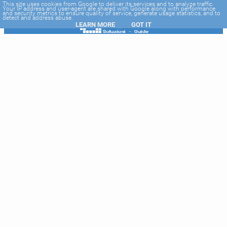
-->
This site uses cookies from Google to deliver its services and to analyze traffic.
Your IP address and user-agent are shared with Google along with performance
and security metrics to ensure quality of service, generate usage statistics, and to
detect and address abuse.
LEARN MORE
GOT IT