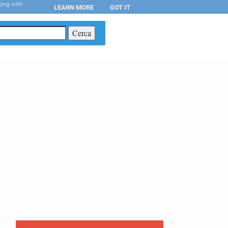
long with
LEARN MORE
GOT IT
T