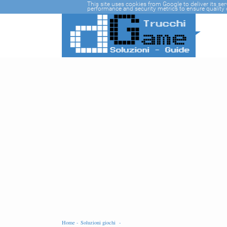
-->
This site uses cookies from Google to deliver its se
performance and security metrics to ensure quality o
Home -
Soluzioni giochi -