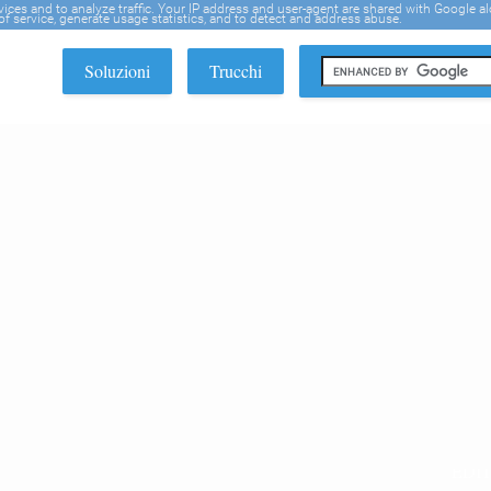
rvices and to analyze traffic. Your IP address and user-agent are shared with Google a
f service, generate usage statistics, and to detect and address abuse.
Soluzioni
Trucchi
EDI