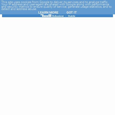
-->
This site uses cookies from Google to deliver its services and to analyze traffic.
Your IP address and user-agent are shared with Google along with performance
and security metrics to ensure quality of service, generate usage statistics, and to
detect and address abuse.
LEARN MORE
GOT IT