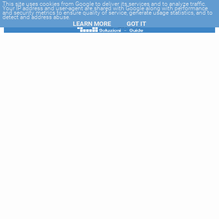
-->
This site uses cookies from Google to deliver its services and to analyze traffic.
Your IP address and user-agent are shared with Google along with performance
and security metrics to ensure quality of service, generate usage statistics, and to
detect and address abuse.
LEARN MORE
GOT IT