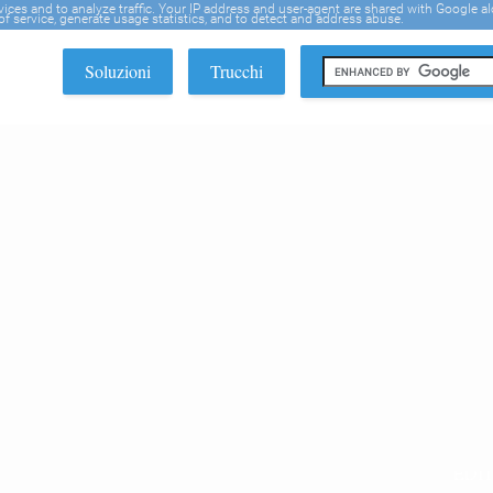
rvices and to analyze traffic. Your IP address and user-agent are shared with Google a
f service, generate usage statistics, and to detect and address abuse.
Soluzioni
Trucchi
EDI