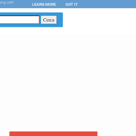
long with
LEARN MORE
GOT IT
T