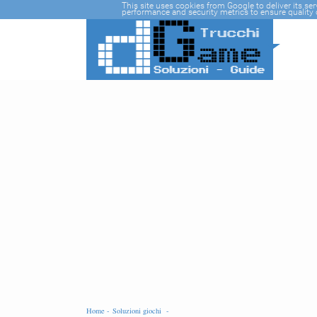
-->
This site uses cookies from Google to deliver its se
performance and security metrics to ensure quality o
Home -
Soluzioni giochi -