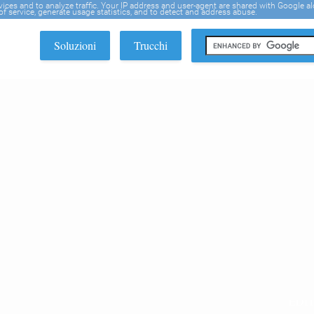
rvices and to analyze traffic. Your IP address and user-agent are shared with Google a
f service, generate usage statistics, and to detect and address abuse.
Soluzioni
Trucchi
EDI