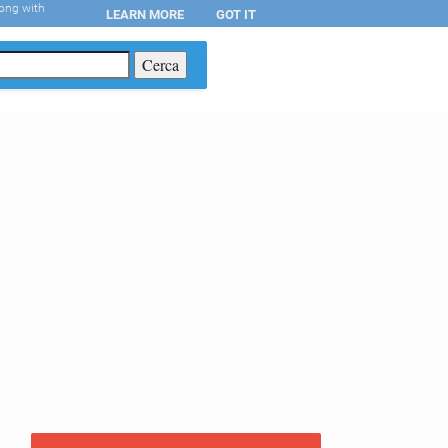
long with
LEARN MORE
GOT IT
T