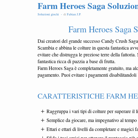
Farm Heroes Saga Soluzioni
Soluzioni giochi -
di
Fabian J.P
.
Farm Heroes Saga S
Dai creatori del grande successo Candy Crush Sag
Scambia e abbina le colture in questa fantastica avve
evitare che distrugga le preziose terre della fattori
fantastica ricca di pazzia a base di frutta.
Farm Heroes Saga è completamente gratuito, ma alcu
pagamento. Puoi evitare i pagamenti disabilitandoli 
CARATTERISTICHE FARM H
Raggruppa i vari tipi di colture per superare il l
Semplice da giocare, ma impegnativo al tempo 
Ettari e ettari di livelli da completare e magici f
Sfida i tuoi amici per ottenere il punteggio più a