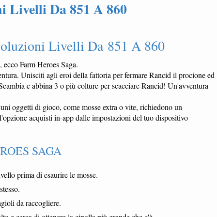
 Livelli Da 851 A 860
oluzioni Livelli Da 851 A 860
a, ecco Farm Heroes Saga.
ntura. Unisciti agli eroi della fattoria per fermare Rancid il procione ed
a. Scambia e abbina 3 o più colture per scacciare Rancid! Un'avventura
ni oggetti di gioco, come mosse extra o vite, richiedono un
l'opzione acquisti in-app dalle impostazioni del tuo dispositivo
EROES SAGA
ivello prima di esaurire le mosse.
stesso.
agioli da raccogliere.
lto e cerca di ottenere la cipolla più grande che c'è.