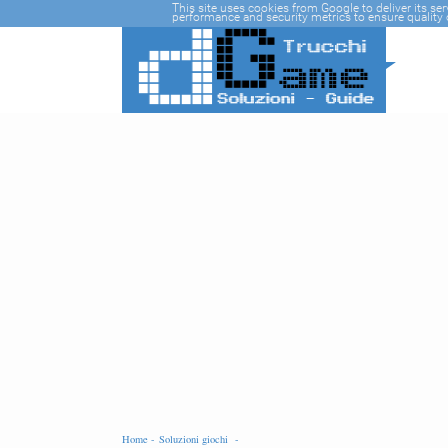
-->
This site uses cookies from Google to deliver its se
performance and security metrics to ensure quality o
Home -
Soluzioni giochi -