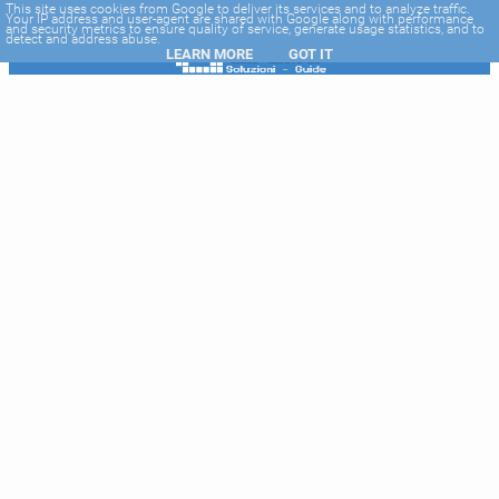
-->
This site uses cookies from Google to deliver its services and to analyze traffic.
Your IP address and user-agent are shared with Google along with performance
and security metrics to ensure quality of service, generate usage statistics, and to
detect and address abuse.
LEARN MORE
GOT IT