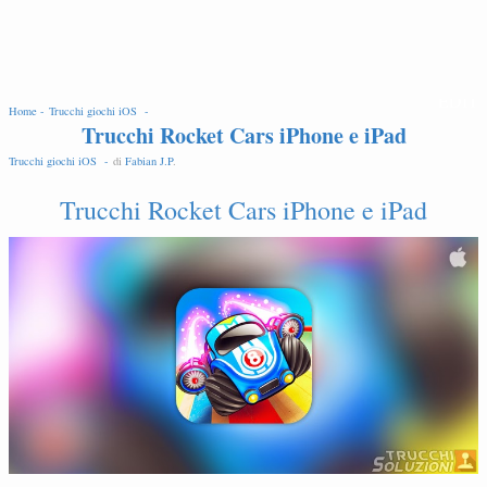
EDIT
Home -
Trucchi giochi iOS -
Trucchi Rocket Cars iPhone e iPad
Trucchi giochi iOS -
di
Fabian J.P
.
Trucchi Rocket Cars iPhone e iPad