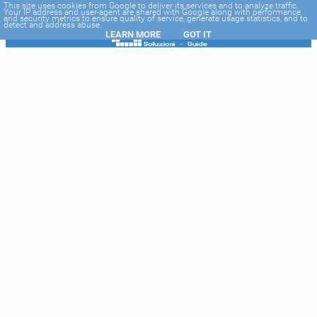
-->
This site uses cookies from Google to deliver its services and to analyze traffic.
Your IP address and user-agent are shared with Google along with performance
and security metrics to ensure quality of service, generate usage statistics, and to
detect and address abuse.
LEARN MORE
GOT IT