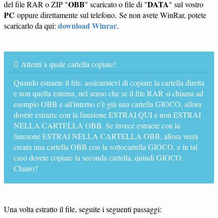
OBB
DATA
del file RAR o ZIP "
" scaricato o file di "
" sul vostro
PC
oppure direttamente sul telefono. Se non avete WinRar, potete
download Winrar
scaricarlo da qui:
.
Attenti a quale cartella copiate!
Quando estraete il file, assicuratevi di copiare la cartella diretta
e non quella esterna, nel senso che se il file RAR si chiama ad
esempio OBB e all'interno c'è già una cartella GIOCO, allora
dovete estrarre con la funzione ESTRAI QUI e non ESTRAI
NELLA CARTELLA OBB. Se invece estraete con la
funzione ESTRAI NELLA CARTELLA OBB, allora verrà
creata una cartella OBB con la sottocartella GIOCO, e in tal
caso dovete copiare la seconda cartella, quindi GIOCO.
Chiaro?
Una volta estratto il file, seguite i seguenti passaggi: