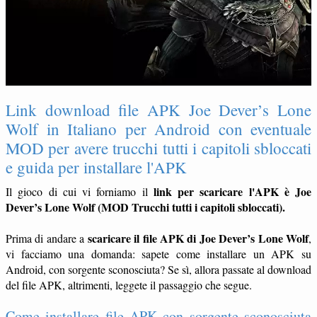
Link download file APK Joe Dever’s Lone
Wolf in Italiano per Android con eventuale
MOD per avere trucchi tutti i capitoli sbloccati
e guida per installare l'APK
link per scaricare l'APK è Joe
Il gioco di cui vi forniamo il
Dever’s Lone Wolf (MOD Trucchi tutti i capitoli sbloccati).
scaricare il file APK di Joe Dever’s Lone Wolf
Prima di andare a
,
vi facciamo una domanda: sapete come installare un APK su
Android, con sorgente sconosciuta? Se sì, allora passate al download
del file APK, altrimenti, leggete il passaggio che segue.
Come installare file APK con sorgente sconosciuta