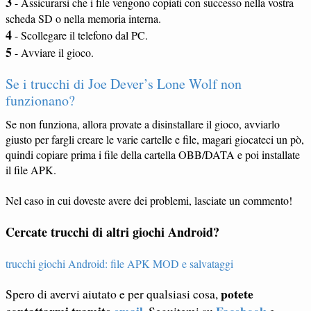
3
- Assicurarsi che i file vengono copiati con successo nella vostra
scheda SD o nella memoria interna.
4
- Scollegare il telefono dal PC.
5
- Avviare il gioco.
Se i trucchi di Joe Dever’s Lone Wolf non
funzionano?
Se non funziona, allora provate a disinstallare il gioco, avviarlo
giusto per fargli creare le varie cartelle e file, magari giocateci un pò,
quindi copiare prima i file della cartella OBB/DATA e poi installate
il file APK.
Nel caso in cui doveste avere dei problemi, lasciate un commento!
Cercate trucchi di altri giochi Android?
trucchi giochi Android: file APK MOD e salvataggi
potete
Spero di avervi aiutato e per qualsiasi cosa,
contattarmi tramite
email
Facebook
. Seguitemi su
e