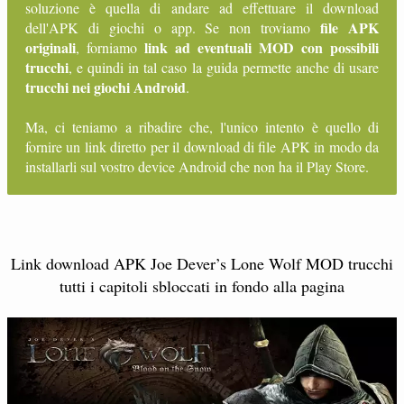
soluzione è quella di andare ad effettuare il download
file APK
dell'APK di giochi o app. Se non troviamo
originali
link ad eventuali MOD con possibili
, forniamo
trucchi
, e quindi in tal caso la guida permette anche di usare
trucchi nei giochi Android
.
Ma, ci teniamo a ribadire che, l'unico intento è quello di
fornire un link diretto per il download di file APK in modo da
installarli sul vostro device Android che non ha il Play Store.
Link download APK Joe Dever’s Lone Wolf MOD trucchi
tutti i capitoli sbloccati in fondo alla pagina