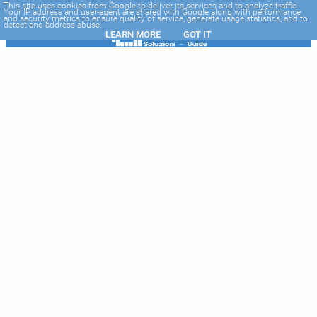
-->
This site uses cookies from Google to deliver its services and to analyze traffic.
Your IP address and user-agent are shared with Google along with performance
and security metrics to ensure quality of service, generate usage statistics, and to
detect and address abuse.
LEARN MORE
GOT IT