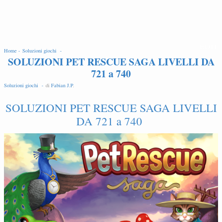
EDIT
Home -
Soluzioni giochi -
SOLUZIONI PET RESCUE SAGA LIVELLI DA
721 a 740
Soluzioni giochi -
di
Fabian J.P
.
SOLUZIONI PET RESCUE SAGA LIVELLI
DA 721 a 740