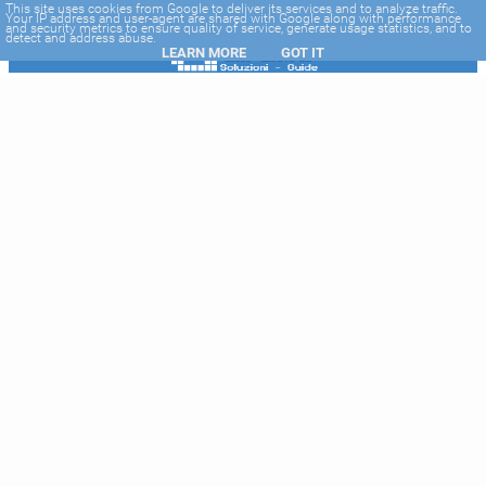
-->
This site uses cookies from Google to deliver its services and to analyze traffic.
Your IP address and user-agent are shared with Google along with performance
and security metrics to ensure quality of service, generate usage statistics, and to
detect and address abuse.
LEARN MORE
GOT IT