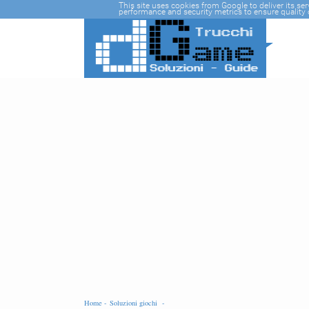
-->
This site uses cookies from Google to deliver its se
performance and security metrics to ensure quality o
Home -
Soluzioni giochi -