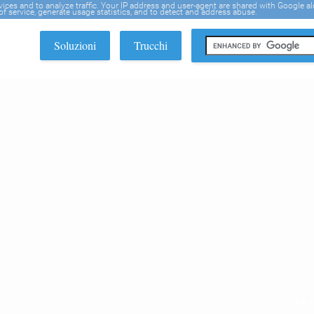
rvices and to analyze traffic. Your IP address and user-agent are shared with Google a
f service, generate usage statistics, and to detect and address abuse.
Soluzioni
Trucchi
EDI