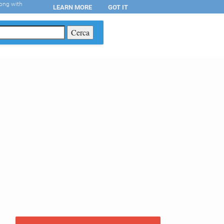
long with
LEARN MORE
GOT IT
T