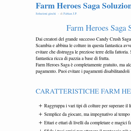
Farm Heroes Saga Soluzioni
Soluzioni giochi -
di
Fabian J.P
.
Farm Heroes Saga S
Dai creatori del grande successo Candy Crush Sag
Scambia e abbina le colture in questa fantastica avve
evitare che distrugga le preziose terre della fattori
fantastica ricca di pazzia a base di frutta.
Farm Heroes Saga è completamente gratuito, ma alcu
pagamento. Puoi evitare i pagamenti disabilitandoli 
CARATTERISTICHE FARM H
Raggruppa i vari tipi di colture per superare il l
Semplice da giocare, ma impegnativo al tempo 
Ettari e ettari di livelli da completare e magici f
Sfida i tuoi amici per ottenere il punteggio più a