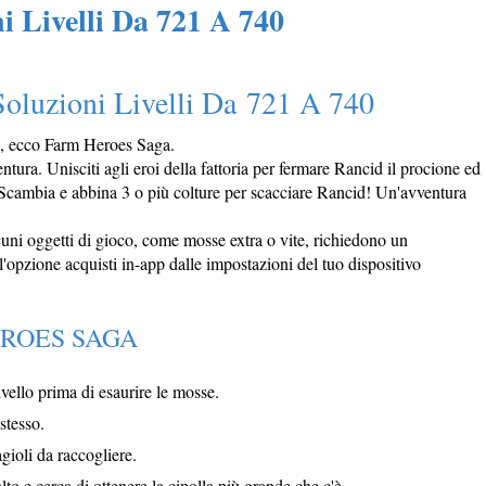
 Livelli Da 721 A 740
oluzioni Livelli Da 721 A 740
a, ecco Farm Heroes Saga.
ntura. Unisciti agli eroi della fattoria per fermare Rancid il procione ed
a. Scambia e abbina 3 o più colture per scacciare Rancid! Un'avventura
ni oggetti di gioco, come mosse extra o vite, richiedono un
l'opzione acquisti in-app dalle impostazioni del tuo dispositivo
EROES SAGA
ivello prima di esaurire le mosse.
stesso.
agioli da raccogliere.
lto e cerca di ottenere la cipolla più grande che c'è.