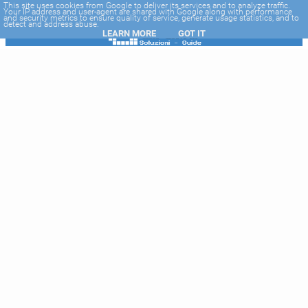
-->
This site uses cookies from Google to deliver its services and to analyze traffic.
Your IP address and user-agent are shared with Google along with performance
and security metrics to ensure quality of service, generate usage statistics, and to
detect and address abuse.
LEARN MORE
GOT IT