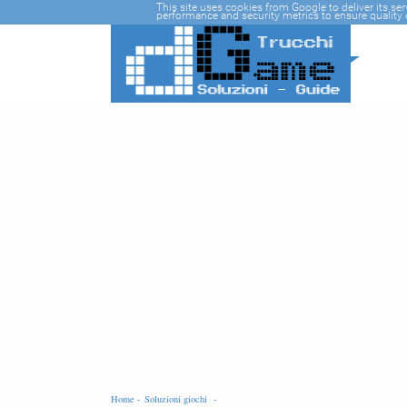
-->
This site uses cookies from Google to deliver its se
performance and security metrics to ensure quality o
Home -
Soluzioni giochi -