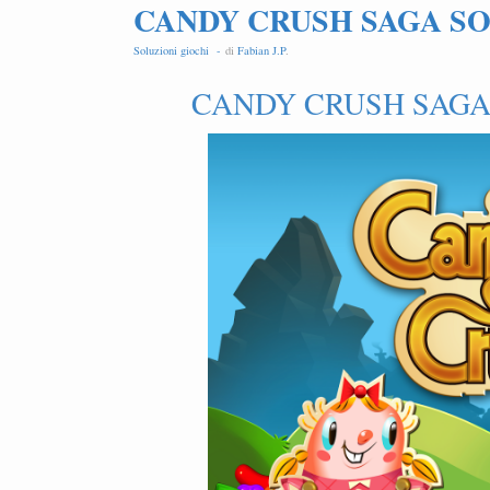
CANDY CRUSH SAGA SOL
Soluzioni giochi -
di
Fabian J.P
.
CANDY CRUSH SAGA 