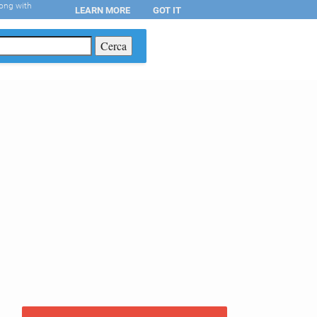
long with
LEARN MORE
GOT IT
T