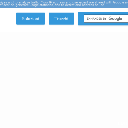
rvices and to analyze traffic. Your IP address and user-agent are shared with Google a
f service, generate usage statistics, and to detect and address abuse.
Soluzioni
Trucchi
EDI