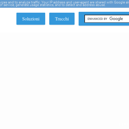
rvices and to analyze traffic. Your IP address and user-agent are shared with Google a
f service, generate usage statistics, and to detect and address abuse.
Soluzioni
Trucchi
EDI