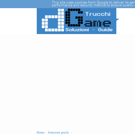
-->
This site uses cookies from Google to deliver its se
performance and security metrics to ensure quality o
Home -
Soluzioni giochi -