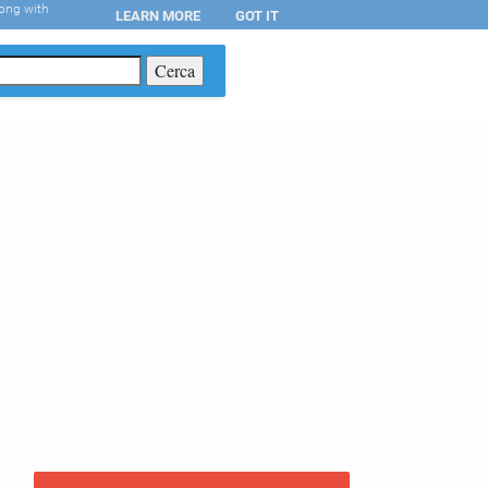
long with
LEARN MORE
GOT IT
T