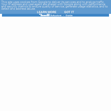
-->
This site uses cookies from Google to deliver its services and to analyze traffic.
Your IP address and user-agent are shared with Google along with performance
and security metrics to ensure quality of service, generate usage statistics, and to
detect and address abuse.
LEARN MORE
GOT IT