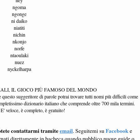
ney
ngoma
ngonge
ni daiko
niatiti
nichin
nkonjo
norfe
ntaoulaki
nuez
nyckelharpa
ALI, IL GIOCO PIÙ FAMOSO DEL MONDO
esto suggeritore di parole potrai trovare tutti nomi più difficili come
pletissimo dizionario italiano che comprende oltre 700 mila termini.
 E' veloce, è completo, è gratuito!
tete contattarmi tramite
email
Facebook
. Seguitemi su
e
rnati direttamente in bacheca quando pubblico nuove guide o