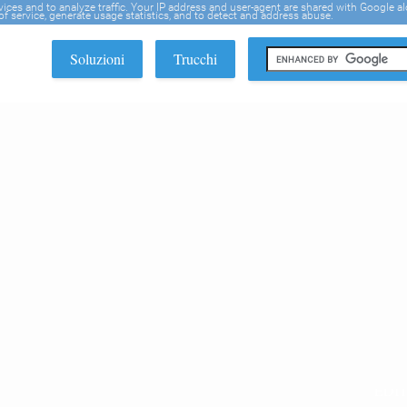
rvices and to analyze traffic. Your IP address and user-agent are shared with Google a
f service, generate usage statistics, and to detect and address abuse.
Soluzioni
Trucchi
EDI