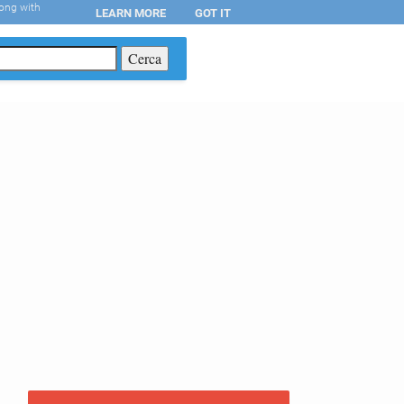
long with
LEARN MORE
GOT IT
T