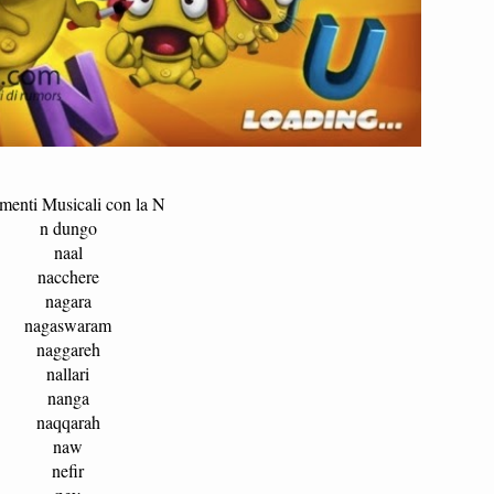
menti Musicali con la N
n dungo
naal
nacchere
nagara
nagaswaram
naggareh
nallari
nanga
naqqarah
naw
nefir