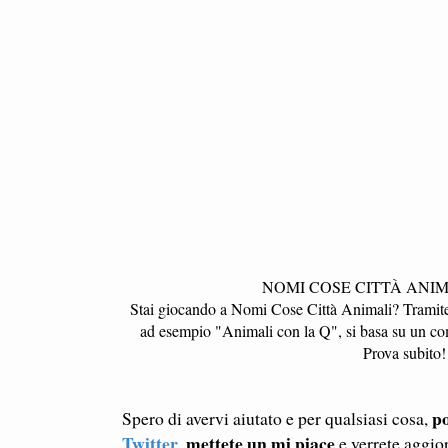
NOMI COSE CITTÀ ANIM
Stai giocando a Nomi Cose Città Animali? Tramite qu
ad esempio "Animali con la Q", si basa su un com
Prova subito!
po
Spero di avervi aiutato e per qualsiasi cosa,
Twitter
mettete un mi piace
,
e verrete aggio