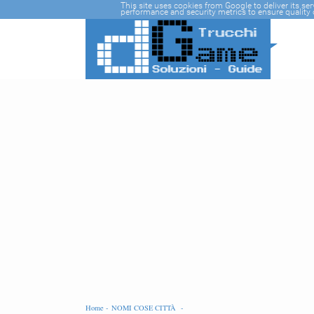
-->
This site uses cookies from Google to deliver its se
performance and security metrics to ensure quality o
Home -
NOMI COSE CITTÀ -