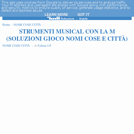
-->
This site uses cookies from Google to deliver its services and to analyze traffic.
Your IP address and user-agent are shared with Google along with performance
and security metrics to ensure quality of service, generate usage statistics, and to
detect and address abuse.
LEARN MORE
GOT IT
EDIT
Home -
NOMI COSE CITTÀ -
STRUMENTI MUSICAL CON LA M
(SOLUZIONI GIOCO NOMI COSE E CITTÀ)
NOMI COSE CITTÀ -
di
Fabian J.P
.