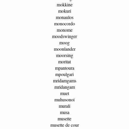
mokkine
mokuri
monaulos
monocordo
monome
moodswinger
moog
moonlander
moorsing
moritat
mpantoura
mpoulgari
mridamgams
mridangam
muet
muhusonoi
murali
musa
musette
musette de cour