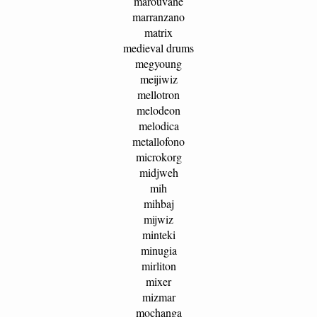
marouvane
marranzano
matrix
medieval drums
megyoung
meijiwiz
mellotron
melodeon
melodica
metallofono
microkorg
midjweh
mih
mihbaj
mijwiz
minteki
minugia
mirliton
mixer
mizmar
mochanga