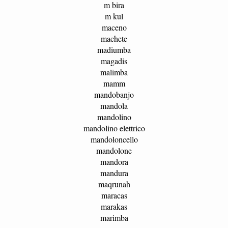
m bira
m kul
maceno
machete
madiumba
magadis
malimba
mamm
mandobanjo
mandola
mandolino
mandolino elettrico
mandoloncello
mandolone
mandora
mandura
maqrunah
maracas
marakas
marimba