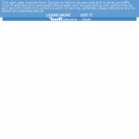
-->
This site uses cookies from Google to deliver its services and to analyze traffic.
Your IP address and user-agent are shared with Google along with performance
and security metrics to ensure quality of service, generate usage statistics, and to
detect and address abuse.
LEARN MORE
GOT IT