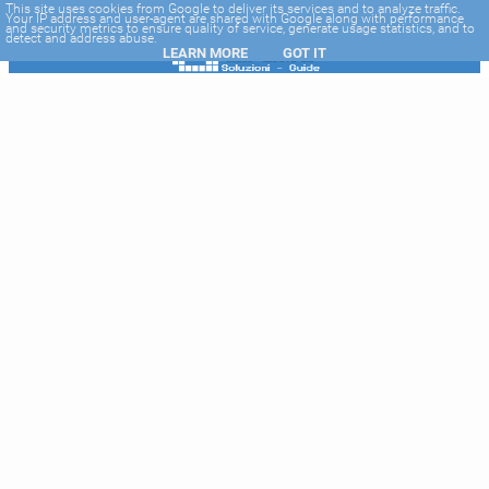
-->
This site uses cookies from Google to deliver its services and to analyze traffic.
Your IP address and user-agent are shared with Google along with performance
and security metrics to ensure quality of service, generate usage statistics, and to
detect and address abuse.
LEARN MORE
GOT IT