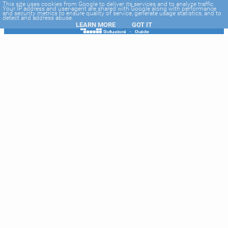
-->
This site uses cookies from Google to deliver its services and to analyze traffic.
Your IP address and user-agent are shared with Google along with performance
and security metrics to ensure quality of service, generate usage statistics, and to
detect and address abuse.
LEARN MORE
GOT IT