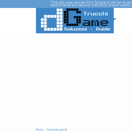
-->
This site uses cookies from Google to deliver its se
performance and security metrics to ensure quality o
Home -
Soluzioni giochi -