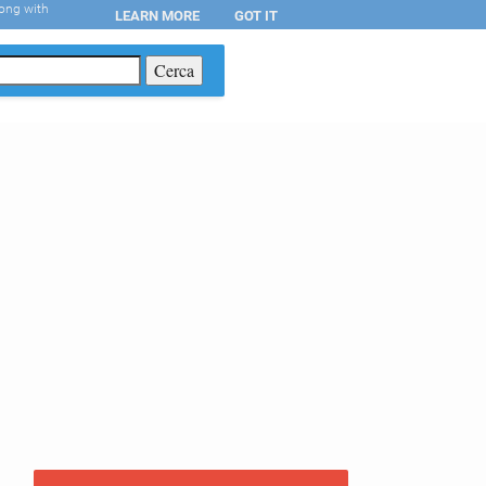
long with
LEARN MORE
GOT IT
T