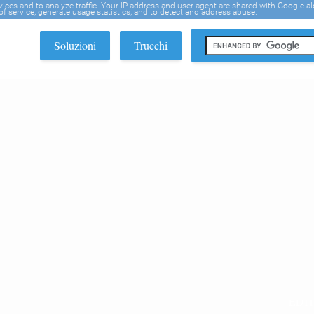
rvices and to analyze traffic. Your IP address and user-agent are shared with Google a
f service, generate usage statistics, and to detect and address abuse.
Soluzioni
Trucchi
EDI