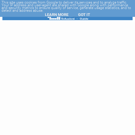
-->
This site uses cookies from Google to deliver its services and to analyze traffic.
Your IP address and user-agent are shared with Google along with performance
and security metrics to ensure quality of service, generate usage statistics, and to
detect and address abuse.
LEARN MORE
GOT IT