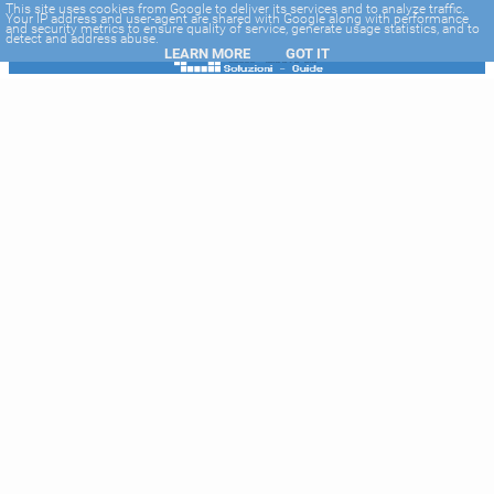
-->
This site uses cookies from Google to deliver its services and to analyze traffic.
Your IP address and user-agent are shared with Google along with performance
and security metrics to ensure quality of service, generate usage statistics, and to
detect and address abuse.
LEARN MORE
GOT IT